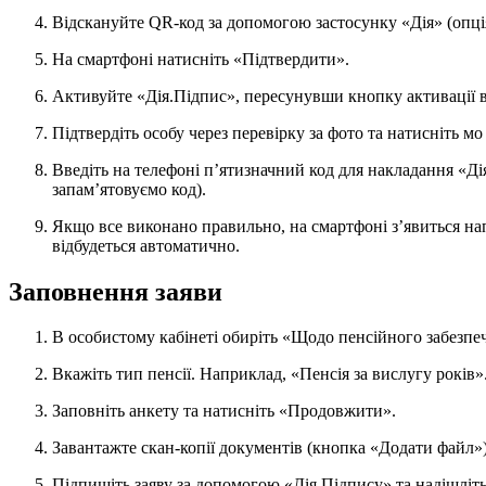
Відскануйте QR-код за допомогою застосунку «Дія» (опц
На смартфоні натисніть «Підтвердити».
Активуйте «Дія.Підпис», пересунувши кнопку активації 
Підтвердіть особу через перевірку за фото та натисніть мо
Введіть на телефоні п’ятизначний код для накладання «Дія.Підпису» (якщо використовуємо вперше —
запам’ятовуємо код).
Якщо все виконано правильно, на смартфоні з’явиться напис «Підтверджено», а вхід до вебпорталу ПФУ
відбудеться автоматично.
Заповнення заяви
В особистому кабінеті обиріть «Щодо пенсійного забезпе
Вкажіть тип пенсії. Наприклад, «Пенсія за вислугу років»
Заповніть анкету та натисніть «Продовжити».
Завантажте скан-копії документів (кнопка «Додати файл»
Підпишіть заяву за допомогою «Дія.Підпису» та надішліт