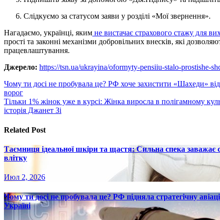
Слідкуємо за статусом заяви у розділі «Мої звернення».
Нагадаємо, українці, яким
не вистачає страхового стажу для ви
прості та законні механізми добровільних внесків, які дозволя
працевлаштування.
Джерело:
https://tsn.ua/ukrayina/oformyty-pensiiu-stalo-prostishe-
Навигация
Чому ти досі не пробувала це? РФ хоче захистити «Шахеди» ві
ворог
по
Тільки 1% жінок уже в курсі: Жінка виросла в полігамному куль
записям
історія Джанет Зі
Related Post
Таємниця ідеальної шкіри та щастя: Сильна спека заважає
влітку
Июл 2, 2026
Чому ти досі не пробувала це? РФ підняла стратегічну авіаці
Україні