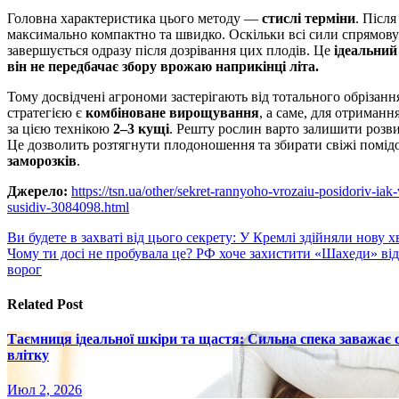
Головна характеристика цього методу —
стислі терміни
. Післ
максимально компактно та швидко. Оскільки всі сили спрямов
завершується одразу після дозрівання цих плодів. Це
ідеальний
він не передбачає збору врожаю наприкінці літа.
Тому досвідчені агрономи застерігають від тотального обрізанн
стратегією є
комбіноване вирощування
, а саме, для отриман
за цією технікою
2–3 кущі
. Решту рослин варто залишити розви
Це дозволить розтягнути плодоношення та збирати свіжі помі
заморозків
.
Джерело:
https://tsn.ua/other/sekret-rannyoho-vrozaiu-posidoriv-ia
susidiv-3084098.html
Навигация
Ви будете в захваті від цього секрету: У Кремлі здійняли нову 
Чому ти досі не пробувала це? РФ хоче захистити «Шахеди» ві
по
ворог
записям
Related Post
Таємниця ідеальної шкіри та щастя: Сильна спека заважає
влітку
Июл 2, 2026