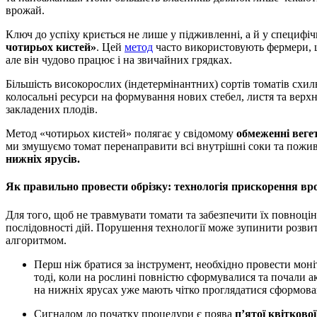
врожай.
Ключ до успіху криється не лише у підживленні, а й у специфіч
чотирьох кистей»
. Цей
метод
часто використовують фермери, 
але він чудово працює і на звичайних грядках.
Більшість високорослих (індетермінантних) сортів томатів схил
колосальні ресурси на формування нових стебел, листя та верхн
закладених плодів.
Метод «чотирьох кистей» полягає у свідомому
обмеженні веге
ми змушуємо томат перенаправити всі внутрішні соки та пожи
нижніх ярусів.
Як правильно провести обрізку: технологія прискорення в
Для того, щоб не травмувати томати та забезпечити їх повноц
послідовності дій. Порушення технології може зупинити розвит
алгоритмом.
Перш ніж братися за інструмент, необхідно провести моніторинг розвитку куща. Оптимальний момент настає
тоді, коли на рослині повністю сформувалися та почали 
на нижніх ярусах уже мають чітко проглядатися сформова
Сигналом до початку процедури є поява
п’ятої квіткової