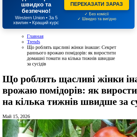
швидко та
ПЕРЕКАЗАТИ ЗАРАЗ
безпечно!
✓ Без комісії
Western Union • За 5
✓ Швидко та вигідно
хвилин • Кращий курс
Главная
Trends
Що роблять щасливі жінки інакше: Секрет
раннього врожаю помідорів: як виростити
домашні томати на кілька тижнів швидше
за сусідів
Що роблять щасливі жінки ін
врожаю помідорів: як вирост
на кілька тижнів швидше за су
Май 15, 2026