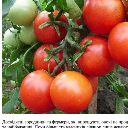
Досвідчені городники та фермери, які вирощують овочі на продаж, знають, перші томати — найдорожчі
та найбажаніші. Поки більшість власників ділянок лише чекаю