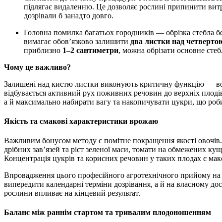
підлягає видаленню. Це дозволяє рослині припинити витра
дозрівали б занадто довго.
Головна помилка багатьох городників — обрізка стебла безпосередньо над суцвіттям. Професійна технологія
вимагає обов’язково залишити
два листки над четверто
приблизно
1–2 сантиметри
, можна обрізати основне стеб
Чому це важливо?
Залишені над кистю листки виконують критичну функцію — 
відбувається активний рух поживних речовин до верхніх плоді
а й максимально набирати вагу та накопичувати цукри, що роб
Якість та смакові характеристики врожаю
Важливим бонусом методу є помітне покращення якості овочів.
дрібних зав’язей та ріст зеленої маси, томати на обмежених к
Концентрація цукрів та корисних речовин у таких плодах є ма
Впровадження цього професійного агротехнічного прийому на в
випередити календарні терміни дозрівання, а й на власному дос
рослини впливає на кінцевий результат.
Баланс між раннім стартом та тривалим плодоношенням