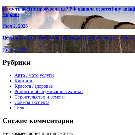
Чому ти досі не пробувала це? РФ підняла стратегічну авіаці
Україні
Июл 2, 2026
Це змінить твоє життя вже сьогодні: Білорусь може готувати
Июл 2, 2026
Рубрики
Авто / мото услуги
Клининг
Красота / здоровье
Ремонт и обслуживание техники
Строительство и ремонт
Советы эксперта
Trends
Свежие комментарии
Нет комментариев для просмотра.