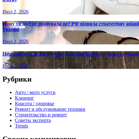
Июл 2, 2026
Чому ти досі не пробувала це? РФ підняла стратегічну авіаці
Україні
Июл 2, 2026
Це змінить твоє життя вже сьогодні: Білорусь може готувати
Июл 2, 2026
Рубрики
Авто / мото услуги
Клининг
Красота / здоровье
Ремонт и обслуживание техники
Строительство и ремонт
Советы эксперта
Trends
Свежие комментарии