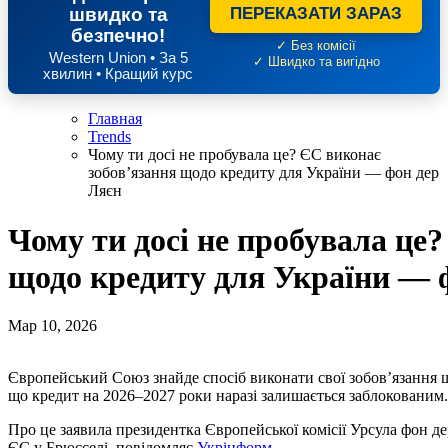
швидко та
ПЕРЕКАЗАТИ ЗАРАЗ
безпечно!
✓ Без комісії
Western Union • За 5
✓ Швидко та вигідно
хвилин • Кращий курс
Главная
Trends
Чому ти досі не пробувала це? ЄС виконає
зобов’язання щодо кредиту для України — фон дер
Ляєн
Чому ти досі не пробувала це
щодо кредиту для України — 
Мар 10, 2026
Європейський Союз знайде спосіб виконати свої зобов’язання
що кредит на 2026–2027 роки наразі залишається заблокованим.
Про це заявила президентка Європейської комісії Урсула фон де
ЄС у Брюсселі, повідомляє
Укрінформ
.