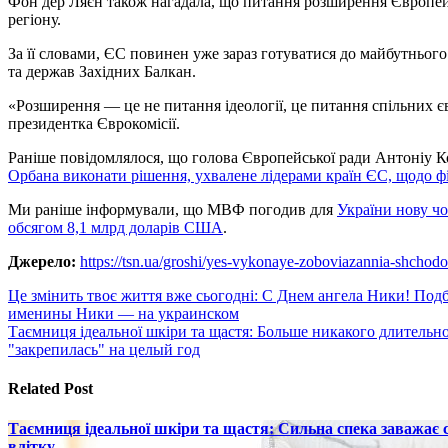
Фон дер Ляєн також нагадала, що питання розширення Європейс
регіону.
За її словами, ЄС повинен уже зараз готуватися до майбутньог
та держав Західних Балкан.
«Розширення — це не питання ідеології, це питання спільних є
президентка Єврокомісії.
Раніше повідомлялося, що голова Європейської ради Антоніу 
Орбана виконати рішення, ухвалене лідерами країн ЄС, щодо ф
Ми раніше інформували, що МВФ погодив для
України нову ч
обсягом 8,1 млрд доларів США
.
Джерело:
https://tsn.ua/groshi/yes-vykonaye-zoboviazannia-shchod
Навигация
Це змінить твоє життя вже сьогодні: С Днем ангела Ники! По
именины Ники — на украинском
по
Таємниця ідеальної шкіри та щастя: Больше никакого длительно
записям
"закрепилась" на целый год
Related Post
Таємниця ідеальної шкіри та щастя: Сильна спека заважає
влітку