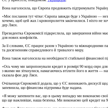
Вона наголосила, що Європа продовжить підтримувати Україну
«Моє послання тут чітке: Європа завжди буде з Україною — неза
хочемо, щоб цей жах і кровопролиття закінчилися. І ніхто не х
дер Ляєн.
Президентка Єврокомісії підкреслила, що завершення війни ма
для нових конфліктів.
За її словами, ЄС працює разом з Україною та міжнародними п
та досягненням справедливого й тривалого миру.
Вона також наголосила на необхідності стабільної фінансової п
«Ось чому ми запропонували кредит в розмірі 90 млрд євро для
з якими ми зіткнулися, намагаючись втілити його в життя — наві
сказала фон дер Ляєн.
Очільниця Єврокомісії додала, що у ЄС виникають дискусії що
запевнила, що фінансова підтримка буде надана.
«Я можу запевнити вас, що в цьому випадку ми виконаємо свої 
що ще важливіше, наша безпека. Ми виконаємо цей кредит на 9