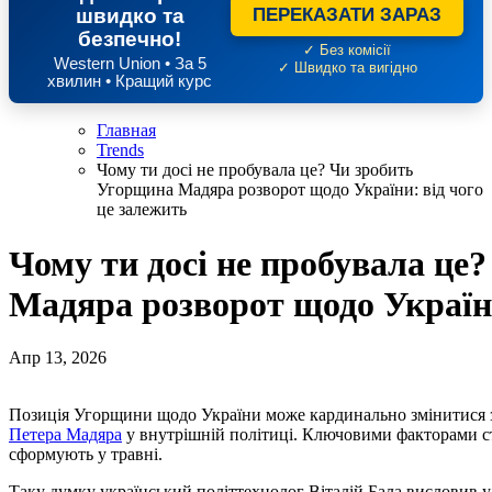
швидко та
ПЕРЕКАЗАТИ ЗАРАЗ
безпечно!
✓ Без комісії
Western Union • За 5
✓ Швидко та вигідно
хвилин • Кращий курс
Главная
Trends
Чому ти досі не пробувала це? Чи зробить
Угорщина Мадяра розворот щодо України: від чого
це залежить
Чому ти досі не пробувала це
Мадяра розворот щодо України
Апр 13, 2026
Позиція Угорщини щодо України може кардинально змінитися з
Петера Мадяра
у внутрішній політиці. Ключовими факторами ст
сформують у травні.
Таку думку український політтехнолог Віталій Бала висловив у