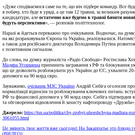
«Дуже сподіваємося саме на те, що він підбере команду. Все буд
я побачу, хто буде в уряді, а це там 12 травня, за великим рах
кандидатури, але
остаточно вже будемо в травні бачити новий
будуть перспективи
«, — розповів політтехнолог.
Наразі ж йдеться переважно про очікування. Водночас, на думку
на які розраховували Європа та Україна, реалізувалися. Натом
а також для російського диктатора Володимира Путіна розвиток
є позитивним сигналом.
До слова, на думку журналіста «Радіо Свободи» Ростислава Хот
Мадяра Угорщина
припинить загравання з РФ та блокування укр
що це дозволить розблокувати рух України до ЄС, ухвалити 20-й
допомоги на 90 млрд євро.
Зауважимо,
очільник МЗС України
Андрій Сибіга оголосив про 
нормалізації відносин та розблокування ключових питань: всту
РФ та фінансової допомоги у 90 млрд євро. Сибіга підтвердив
та обговорення відновлення й захисту нафтопроводу «Дружба», 
Джерело:
https://tsn.ua/politika/chy-zrobyt-uhorshchyna-madiara-r
3061055.html
Навигация
Це змінить твоє життя вже сьогодні: На Закарпатье это блюдо 
(ВИДЕО)