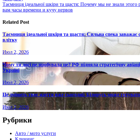
по
Таємниця ідеальної шкіри та щастя: Почему мы не знали этого
записям
вам часы времени и кучу нервов
Related Post
Таємниця ідеальної шкіри та щастя: Сильна спека заважає
влітку
Июл 2, 2026
Чому ти досі не пробувала це? РФ підняла стратегічну авіаці
Україні
Июл 2, 2026
Це змінить твоє життя вже сьогодні: Білорусь може готувати
Июл 2, 2026
Рубрики
Авто / мото услуги
Клининг