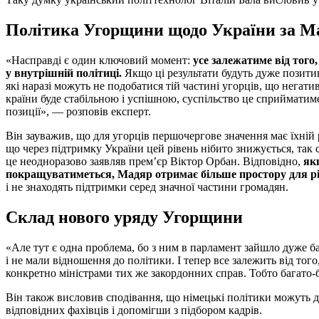
Політика Угорщини щодо України за Ма
«Насправді є один ключовий момент:
усе залежатиме від того,
у внутрішній політиці.
Якщо ці результати будуть дуже позитив
які наразі можуть не подобатися тій частині угорців, що негат
країни буде стабільною і успішною, суспільство це сприйматим
позиції», — розповів експерт.
Він зауважив, що для угорців першочергове значення має їхній 
що через підтримку України цей рівень нібито знижується, так 
це неодноразово заявляв прем’єр Віктор Орбан. Відповідно,
як
покращуватиметься, Мадяр отримає більше простору для р
і не знаходять підтримки серед значної частини громадян.
Склад нового уряду Угорщини
«Але тут є одна проблема, бо з ним в парламент зайшло дуже ба
і не мали відношення до політики. І тепер все залежить від того,
конкретно міністрами тих же закордонних справ. Тобто багато-
Він також висловив сподівання, що німецькі політики можуть 
відповідних фахівців і допомігши з підбором кадрів.