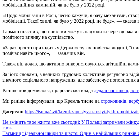
мобілізаційних кампаній, як це було у 2022 році.
«Щодо мобілізації в Росії, чесно кажучи, я бачу механізми, ств
мобілізації. Такої хвилі, як було у 2022 році, не буде», — сказав 
Гармаш пояснив, що повістки можуть надходити через державні 
помітного впливу на суспільство.
«Зараз просто приходить у Держпослугах повістка людині, її вис
помічає навіть цього», — зазначив він.
Також він додав, що активно використовуються агітаційні камп
За його словами, з великих трудових колективів регулярно від
значного соціального напруження, але забезпечує поповнення а
Раніше повідомлялося, що російська влада
дедалі частіше вдаєт
Ми раніше інформували, що Кремль тисне на
строковиків, верб
Джерело:
https://tsn.ua/svit/kreml-zapustyv-u-rosiyi-tykhu-mobiliza
Навигация
Це змінить твоє життя вже сьогодні: У Польщі затримали жінку,
гасла
по
Таємниця ідеальної шкіри та щастя: Один з найбільших ринків 