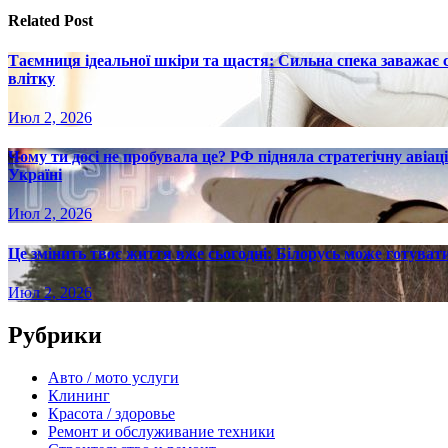
записям
Related Post
Таємниця ідеальної шкіри та щастя: Сильна спека заважає
влітку
Июл 2, 2026
Чому ти досі не пробувала це? РФ підняла стратегічну авіаці
Україні
Июл 2, 2026
Це змінить твоє життя вже сьогодні: Білорусь може готувати
Июл 2, 2026
Рубрики
Авто / мото услуги
Клининг
Красота / здоровье
Ремонт и обслуживание техники