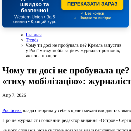
швидко та
ПЕРЕКАЗАТИ ЗАРАЗ
безпечно!
✓ Без комісії
Western Union • За 5
✓ Швидко та вигідно
хвилин • Кращий курс
Главная
Trends
Чому ти досі не пробувала це? Кремль запустив
у Росії «тиху мобілізацію»: журналіст розповів,
як вона працює
Чому ти досі не пробувала це?
«тиху мобілізацію»: журналіст
Апр 7, 2026
Російська
влада створила у себе в країні механізми для так звано
Про це журналіст і головний редактор видання «Остров» Сергі
За його словами, нова система дозволяє владі регулярно поповн