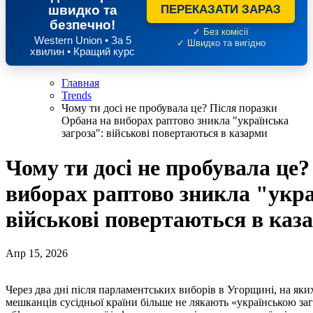
швидко та
ПЕРЕКАЗАТИ ЗАРАЗ
безпечно!
✓ Без комісії
Western Union • За 5
✓ Швидко та вигідно
хвилин • Кращий курс
Главная
Trends
Чому ти досі не пробувала це? Після поразки
Орбана на виборах раптово зникла "українська
загроза": військові повертаються в казарми
Чому ти досі не пробувала це
виборах раптово зникла "укра
військові повертаються в каз
Апр 15, 2026
Через два дні після парламентських виборів в Угорщині, на яких партія прем’єр-міністра Віктора Орбана програла,
мешканців сусідньої країни більше не лякають «українською за