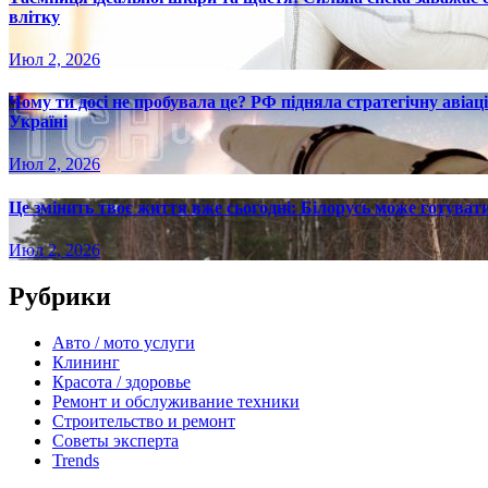
влітку
Июл 2, 2026
Чому ти досі не пробувала це? РФ підняла стратегічну авіаці
Україні
Июл 2, 2026
Це змінить твоє життя вже сьогодні: Білорусь може готувати
Июл 2, 2026
Рубрики
Авто / мото услуги
Клининг
Красота / здоровье
Ремонт и обслуживание техники
Строительство и ремонт
Советы эксперта
Trends