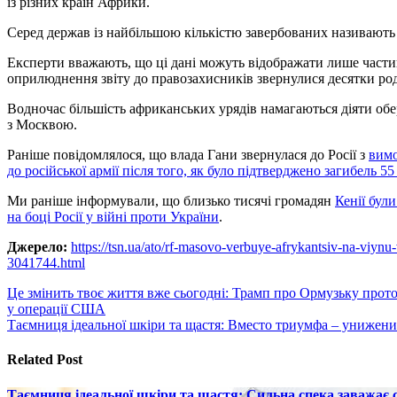
із різних країн Африки.
Серед держав із найбільшою кількістю завербованих називають 
Експерти вважають, що ці дані можуть відображати лише части
оприлюднення звіту до правозахисників звернулися десятки род
Водночас більшість африканських урядів намагаються діяти об
з Москвою.
Раніше повідомлялося, що влада Гани звернулася до Росії з
вимо
до російської армії після того, як було підтверджено загибель 55
Ми раніше інформували, що близько тисячі громадян
Кенії були
на боці Росії у війні проти України
.
Джерело:
https://tsn.ua/ato/rf-masovo-verbuye-afrykantsiv-na-viy
3041744.html
Навигация
Це змінить твоє життя вже сьогодні: Трамп про Ормузьку прото
у операції США
по
Таємниця ідеальної шкіри та щастя: Вместо триумфа – унижен
записям
Related Post
Таємниця ідеальної шкіри та щастя: Сильна спека заважає