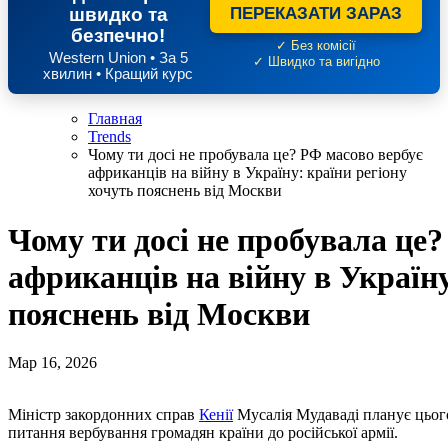
швидко та
ПЕРЕКАЗАТИ ЗАРАЗ
безпечно!
✓ Без комісії
Western Union • За 5
✓ Швидко та вигідно
хвилин • Кращий курс
Главная
Trends
Чому ти досі не пробувала це? РФ масово вербує
африканців на війну в Україну: країни регіону
хочуть пояснень від Москви
Чому ти досі не пробувала це
африканців на війну в Україну
пояснень від Москви
Мар 16, 2026
Міністр закордонних справ
Кенії
Мусалія Мудаваді планує цього
питання вербування громадян країни до російської армії.