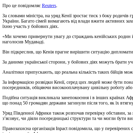
Про це повідомляє
Reuters
.
За словами міністра, на уряд Кенії зростає тиск з боку родичів
України. Багато сімей вимагають від влади вжити активних зах
їхню участь у бойових діях.
«Ми хочемо привернути увагу до страждань кенійських родин і
наголосив Мудаваді.
Він підкреслив, що Кенія прагне вирішити ситуацію дипломати
За даними української сторони, у бойових діях можуть брати у
Аналітики припускають, що реальна кількість таких бійців мож
За інформацією розвідки Кенії, серед цих людей може бути пона
посередників, обіцяючи високооплачувану цивільну роботу або
Подібна ситуація викликала занепокоєння і в інших країнах Аф
що понад 50 громадян держави загинули після того, як їх втягну
Уряд Південної Африки також розпочав перевірку обставин, за 
з’ясовує, чи діяли посередницькі структури та чи могли бути ви
Правозахисна організація Inpact повідомила, що у перевірених