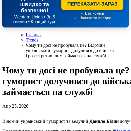
швидко та
ПЕРЕКАЗАТИ ЗАРАЗ
безпечно!
✓ Без комісії
Western Union • За 5
✓ Швидко та вигідно
хвилин • Кращий курс
Главная
Trends
Чому ти досі не пробувала це? Відомий
український гуморист долучився до війська
і розсекретив, чим займається на службі
Чому ти досі не пробувала це
гуморист долучився до війська
займається на службі
Апр 25, 2026
Відомий український гуморист та ведучий
Данило Білий
долуч