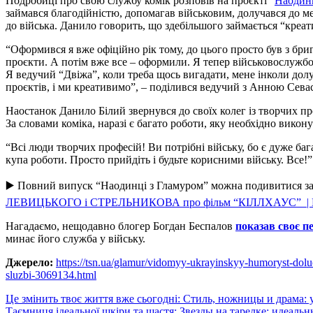
Подробиці про свою службу комік розповів на проєкті “
Наодинц
займався благодійністю, допомагав військовим, долучався до м
до війська. Данило говорить, що здебільшого займається “креат
“Оформився я вже офіційно рік тому, до цього просто був з бр
проєкти. А потім вже все – оформили. Я тепер військовослужбо
Я ведучий “Двіжа”, коли треба щось вигадати, мене інколи дол
проєктів, і ми креативимо”, – поділився ведучий з Анною Сева
Наостанок Данило Білий звернувся до своїх колег із творчих пр
За словами коміка, наразі є багато роботи, яку необхідно вико
“Всі люди творчих професій! Ви потрібні війську, бо є дуже баг
купа роботи. Просто прийдіть і будьте корисними війську. Все!”
▶️ Повний випуск “Наодинці з Гламуром” можна подивитися з
ЛЕВИЦЬКОГО і СТРЕЛЬНИКОВА про фільм “КІЛЛХАУС” | 
Нагадаємо, нещодавно блогер Богдан Беспалов
показав своє п
минає його служба у війську.
Джерело:
https://tsn.ua/glamur/vidomyy-ukrayinskyy-humoryst-dol
sluzbi-3069134.html
Навигация
Це змінить твоє життя вже сьогодні: Стиль, ножницы и драма:
Таємниця ідеальної шкіри та щастя: Звезды на тарелке: идеаль