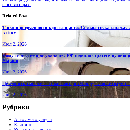
по
с первого раза
записям
Related Post
Таємниця ідеальної шкіри та щастя: Сильна спека заважає
влітку
Июл 2, 2026
Чому ти досі не пробувала це? РФ підняла стратегічну авіаці
Україні
Июл 2, 2026
Це змінить твоє життя вже сьогодні: Білорусь може готувати
Июл 2, 2026
Рубрики
Авто / мото услуги
Клининг
Красота / здоровье