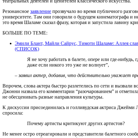
театральных деятелей и ценителей классического искусства.
Резонансное
заявление
прозвучало во время публичного разгов
университете. Там они говорили о будущем кинематографа и н
это время Шаламе сказал фразу, которая и запустила лавину кр
БОЛЬШЕ ПО ТЕМЕ:
Эмили Блант, Майли Сайрус, Тимоти Шаламе: Аллея сла
(СПИСОК)
Я не хочу работать в балете, опере или где-нибудь, где говорят: “Эй, держите эту штуку живой,
даже если никого это уже не волнует”,
– заявил актер, добавив, что действительно уважает пр
Впрочем, слова актера быстро разлетелись по сети и вызвали 
Джонни назвала его комментарии “разочарованием” и отметила,
не обесценивать разные направления культуры.
К дискуссии присоединилась и голливудская актриса Джейми Ли
спросила:
Почему артисты критикуют других артистов?
Не менее остро отреагировали и представители балетного сооб