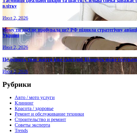
Таємниця ідеальної шкіри та щастя: Сильна спека заважає
влітку
Июл 2, 2026
Чому ти досі не пробувала це? РФ підняла стратегічну авіаці
Україні
Июл 2, 2026
Це змінить твоє життя вже сьогодні: Білорусь може готувати
Июл 2, 2026
Рубрики
Авто / мото услуги
Клининг
Красота / здоровье
Ремонт и обслуживание техники
Строительство и ремонт
Советы эксперта
Trends