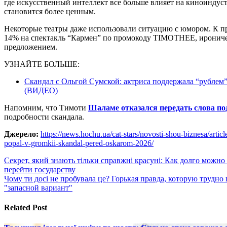
где искусственный интеллект все больше влияет на киноиндуст
становится более ценным.
Некоторые театры даже использовали ситуацию с юмором. К пр
14% на спектакль “Кармен” по промокоду TIMOTHEE, ироничес
предложением.
УЗНАЙТЕ БОЛЬШЕ:
Скандал с Ольгой Сумской: актриса поддержала “рублем” 
(ВИДЕО)
Напомним, что Тимоти
Шаламе отказался передать слова п
подробности скандала.
Джерело:
https://news.hochu.ua/cat-stars/novosti-shou-biznesa/arti
popal-v-gromkii-skandal-pered-oskarom-2026/
Навигация
Секрет, який знають тільки справжні красуні: Как долго можно
перейти государству
по
Чому ти досі не пробувала це? Горькая правда, которую трудно 
записям
"запасной вариант"
Related Post