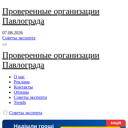
Перейти
Проверенные организации
к
Павлограда
содержанию
07.08.2026
Советы эксперта
Проверенные организации
Павлограда
О нас
Реклама
Контакты
Обзоры
Советы эксперта
Trends
Советы эксперта
АКЦІЯ
Надішли гроші