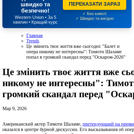
швидко та
ПЕРЕКАЗАТИ ЗАРАЗ
безпечно!
✓ Без комісії
Western Union • За 5
✓ Швидко та вигідно
хвилин • Кращий курс
Главная
Trends
Це змінить твоє життя вже сьогодні: "Балет и
опера никому не интересны": Тимоти Шаламе
попал в громкий скандал перед "Оскаром-2026"
Це змінить твоє життя вже сьо
никому не интересны": Тимо
громкий скандал перед "Оска
Мар 9, 2026
Американский актер Тимоти Шаламе,
претендующий на преми
оказался в центре бурной дискуссии. Его высказывания об опе