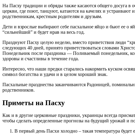
На Пасху традиции и обряды также касаются общего досуга в о
церкви, где поют, танцуют, катаются на качелях и устраивают 
родственникам, крестным родителям и друзьям.
Дети и взрослые выбирают себе пасхальное яйцо и бьют ее о я
“сильнейший” и будет нрав на весь год.
Празднуют Пасху целую неделю, вместо приветствия люди “хри
следующих 40 дней, принято приветствоваться словами Христо
Понедельник после праздника — Поливаемый понедельник, ког
здоровы и счастливы в течение года.
Интересно, что наши предки старались накормить куском освя
символ богатства и удачи и в целом хороший знак.
Пасхальные празднества заканчиваются Радоницей, поминаль
родственников.
Приметы на Пасху
Как и в другие церковные праздники, украинцы всегда присмат
чтобы сделать определенные прогнозы на будущий урожай и по
В первый день Пасхи холодно – такая температура будет 