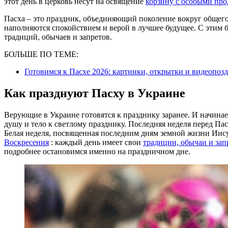
этот день в церковь несут на освящение
корзину с особыми про
Пасха – это праздник, объединяющий поколение вокруг общего с
наполняются спокойствием и верой в лучшее будущее. С этим 
традиций, обычаев и запретов.
БОЛЬШЕ ПО ТЕМЕ:
Готовимся к Пасхе 2026: картинки, открытки и видеопоз
Как празднуют Пасху в Украине
Верующие в Украине готовятся к празднику заранее. И начинае
душу и тело к светлому празднику. Последняя неделя перед Па
Белая неделя, посвященная последним дням земной жизни Иису
Воскресения
: каждый день имеет свои
традиции, обычаи и зап
подробнее остановимся именно на праздничном дне.