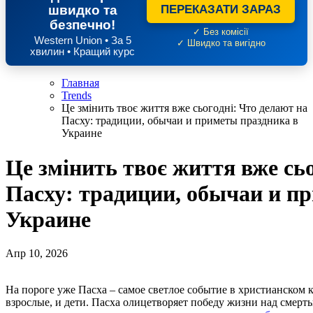
швидко та
ПЕРЕКАЗАТИ ЗАРАЗ
безпечно!
✓ Без комісії
Western Union • За 5
✓ Швидко та вигідно
хвилин • Кращий курс
Главная
Trends
Це змінить твоє життя вже сьогодні: Что делают на
Пасху: традиции, обычаи и приметы праздника в
Украине
Це змінить твоє життя вже сь
Пасху: традиции, обычаи и п
Украине
Апр 10, 2026
На пороге уже Пасха – самое светлое событие в христианском календаре, которого с особым трепетом ждут и
взрослые, и дети. Пасха олицетворяет победу жизни над смерть