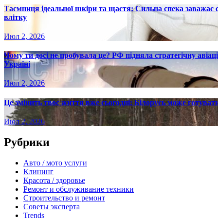
Таємниця ідеальної шкіри та щастя: Сильна спека заважає
влітку
Июл 2, 2026
Чому ти досі не пробувала це? РФ підняла стратегічну авіаці
Україні
Июл 2, 2026
Це змінить твоє життя вже сьогодні: Білорусь може готувати
Июл 2, 2026
Рубрики
Авто / мото услуги
Клининг
Красота / здоровье
Ремонт и обслуживание техники
Строительство и ремонт
Советы эксперта
Trends