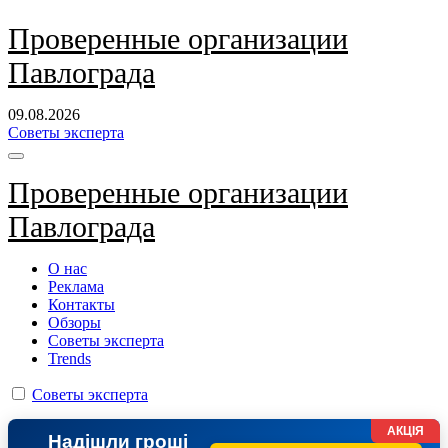
Перейти
Проверенные организации
к
Павлограда
содержанию
09.08.2026
Советы эксперта
Проверенные организации
Павлограда
О нас
Реклама
Контакты
Обзоры
Советы эксперта
Trends
Советы эксперта
АКЦІЯ
Надішли гроші