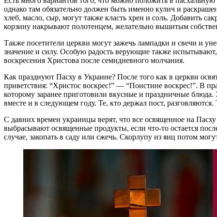
Есть много вариантов того, что можно положить в пасхальную
однако там обязательно должен быть именно кулич и раскрашен
хлеб, масло, сыр, могут также класть хрен и соль. Добавить са
корзину накрывают полотенцем, желательно вышитым собстве
Также посетители церкви могут зажечь лампадки и свечи и уне
значение и силу. Особую радость верующие также испытывают,
воскресения Христова после семидневного молчания.
Как празднуют Пасху в Украине? После того как в церкви осв
приветствия: “Христос воскрес!” — “Поистине воскрес!”. В пра
которому заранее приготовили вкусные и праздничные блюда.
вместе и в следующем году. Те, кто держал пост, разговляются.
С давних времен украинцы верят, что все освященное на Пасх
выбрасывают освященные продукты, если что-то остается посл
случае, закопать в саду или сжечь. Скорлупу из яиц потом могу