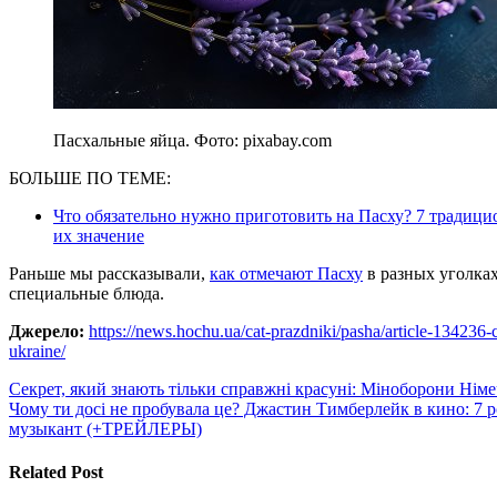
Пасхальные яйца. Фото: pixabay.com
БОЛЬШЕ ПО ТЕМЕ:
Что обязательно нужно приготовить на Пасху? 7 традици
их значение
Раньше мы рассказывали,
как отмечают Пасху
в разных уголках
специальные блюда.
Джерело:
https://news.hochu.ua/cat-prazdniki/pasha/article-134236-c
ukraine/
Навигация
Секрет, який знають тільки справжні красуні: Міноборони Нім
Чому ти досі не пробувала це? Джастин Тимберлейк в кино: 7 
по
музыкант (+ТРЕЙЛЕРЫ)
записям
Related Post