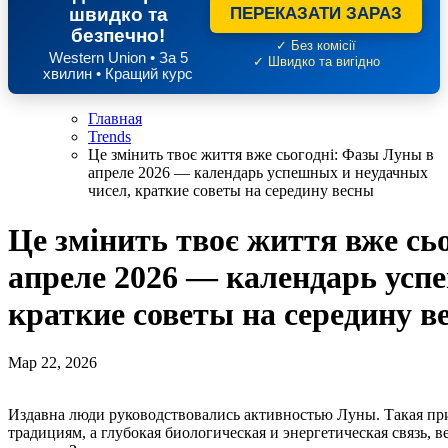
швидко та
ПЕРЕКАЗАТИ ЗАРАЗ
безпечно!
✓ Без комісії
Western Union • За 5
✓ Швидко та вигідно
хвилин • Кращий курс
Главная
Trends
Це змінить твоє життя вже сьогодні: Фазы Луны в
апреле 2026 — календарь успешных и неудачных
чисел, краткие советы на середину весны
Це змінить твоє життя вже сь
апреле 2026 — календарь усп
краткие советы на середину в
Мар 22, 2026
Издавна люди руководствовались активностью Луны. Такая привычка актуальна до сих пор. Это не просто дань
традициям, а глубокая биологическая и энергетическая связь, в