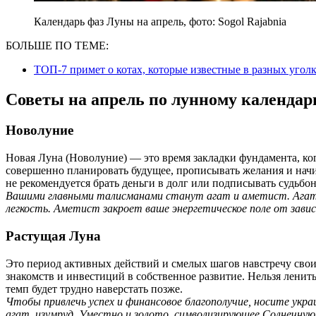
Календарь фаз Луны на апрель, фото: Sogol Rajabnia
БОЛЬШЕ ПО ТЕМЕ:
ТОП-7 примет о котах, которые известные в разных угол
Советы на апрель по лунному календа
Новолуние
Новая Луна (Новолуние) — это время закладки фундамента, ког
совершенно планировать будущее, прописывать желания и начи
не рекомендуется брать деньги в долг или подписывать судьбо
Вашими главными талисманами станут агат и аметист. Агат
легкость. Аметист закроет ваше энергетическое поле от завис
Растущая Луна
Это период активных действий и смелых шагов навстречу сво
знакомств и инвестиций в собственное развитие. Нельзя ленить
темп будет трудно наверстать позже.
Чтобы привлечь успех и финансовое благополучие, носите укра
агат, изумруд. Уместно и золото, символизирующее Солнечную