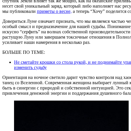
спутник Земли влияет так же мощно, как на океанские приливы
несет свой уникальный заряд, который либо наполняет нас рес
мы публиковали
приметы о весне,
а теперь “Хочу” поделится с
Довериться Луне означает признать, что мы являемся частью чег
особый смысл и предназначение для нашей судьбы. Понимание 
искусно “серфить” на волнах собственной производительности
растущую Луну или завершаем токсичные отношения в Полнол
усиливает наши намерения в несколько раз.
БОЛЬШЕ ПО ТЕМЕ:
Не сметайте крошки со стола рукой, и не поднимайте уп
изменить судьбу
Ориентация на ночное светило дарит чувство контроля над ха
танец со Вселенной. Современная женщина выбирает лунный кал
быть в синергии с природой и собственной интуицией. Это се
привлечения денежной энергии и поддержания душевного бала