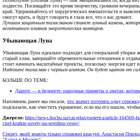
Полнолуние (Полная Луна) — пик эмоциональности, когда инт
подвести. Посвящайте это время творчеству, громким вечеринка
край. Удерживайтесь от хирургических вмешательств и выясн
смогут врать, и будут говорить в глаза все, что о вас думают.
Лучшим защитным талисманом станет лунный камень, которы
негативного влияния энергетических вампиров.
Убывающая Луна
Убывающая Луна идеально подходит для генеральной уборки ж
старый хлам, завершайте обременительные отношения и отдавай
стоит начинать масштабные проекты, поскольку энергия идет н
Наденьте талисман с черным агатом. Он будет щитом от силь
БОЛЬШЕ ПО ТЕМЕ:
Дарите — и беднеете: народные приметы о цветах, которы
Напомним, ранее мы писали,
что значит потерять одну сережку
подсказали, как очистить украшение, если вы его нашли, чтобы
Джерело:
https://news.hochu.ua/cat-relax/esoterica/article-164569
cisel-kratkie-sovety-na-seredinu-vesny/
Навигация
Секрет, який знають тільки справжні красуні: Анастасия Прих
"Ездил в Москву"