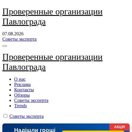
Перейти
Проверенные организации
к
Павлограда
содержанию
07.08.2026
Советы эксперта
Проверенные организации
Павлограда
О нас
Реклама
Контакты
Обзоры
Советы эксперта
Trends
Советы эксперта
АКЦІЯ
Надішли гроші