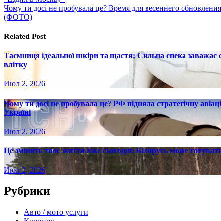
по
Чому ти досі не пробувала це? Время для весеннего обновления
записям
(ФОТО)
Related Post
Таємниця ідеальної шкіри та щастя: Сильна спека заважає
влітку
Июл 2, 2026
Чому ти досі не пробувала це? РФ підняла стратегічну авіаці
Україні
Июл 2, 2026
Це змінить твоє життя вже сьогодні: Білорусь може готувати
Июл 2, 2026
Рубрики
Авто / мото услуги
Клининг