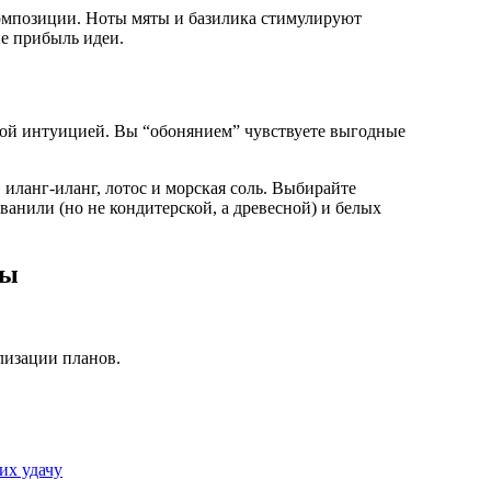
композиции. Ноты мяты и базилика стимулируют
е прибыль идеи.
той интуицией. Вы “обонянием” чувствуете выгодные
ланг-иланг, лотос и морская соль. Выбирайте
анили (но не кондитерской, а древесной) и белых
ты
ализации планов.
их удачу