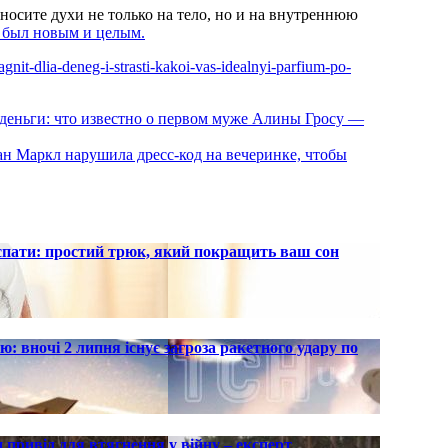
носите духи не только на тело, но и на внутреннюю
 был новым и целым.
agnit-dlia-deneg-i-strasti-kakoi-vas-idealnyi-parfium-po-
ее деньги: что известно о первом муже Алины Гросу —
ан Маркл нарушила дресс-код на вечеринке, чтобы
 спати: простий трюк, який покращить ваш сон
ю: вночі 2 липня існує загроза ракетного удару по
 привід для втягнення у війну – експерт