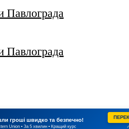
и Павлограда
и Павлограда
ПЕРЕК
ли гроші швидко та безпечно!
tern Union • За 5 хвилин • Кращий курс
✓