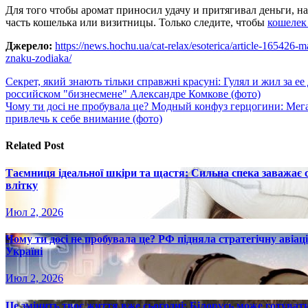
Для того чтобы аромат приносил удачу и притягивал деньги, на
часть кошелька или визитницы. Только следите, чтобы
кошелек
Джерело:
https://news.hochu.ua/cat-relax/esoterica/article-165426-m
znaku-zodiaka/
Навигация
Секрет, який знають тільки справжні красуні: Гулял и жил за 
российском "бизнесмене" Александре Комкове (фото)
по
Чому ти досі не пробувала це? Модный конфуз герцогини: Мег
записям
привлечь к себе внимание (фото)
Related Post
Таємниця ідеальної шкіри та щастя: Сильна спека заважає
влітку
Июл 2, 2026
Чому ти досі не пробувала це? РФ підняла стратегічну авіаці
Україні
Июл 2, 2026
Це змінить твоє життя вже сьогодні: Білорусь може готувати