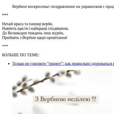
Вербное воскресенье: поздравление на украинском с пра
***
Нехай краса та пахощі верби,
Навіють щастя і найкращі сподівання,
До Великодня тиждень лиш журби,
Прийміть з Вербою щирі привітання!
***
БОЛЬШЕ ПО ТЕМЕ:
Только не говорите “привет”: как правильно здороваться