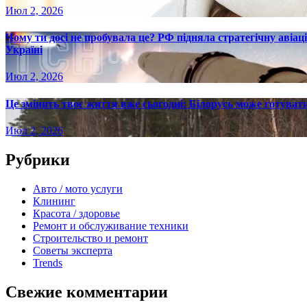
Июл 2, 2026
Чому ти досі не пробувала це? РФ підняла стратегічну авіаці
Україні
Июл 2, 2026
Це змінить твоє життя вже сьогодні: Білорусь може готувати
Июл 2, 2026
Рубрики
Авто / мото услуги
Клининг
Красота / здоровье
Ремонт и обслуживание техники
Строительство и ремонт
Советы эксперта
Trends
Свежие комментарии