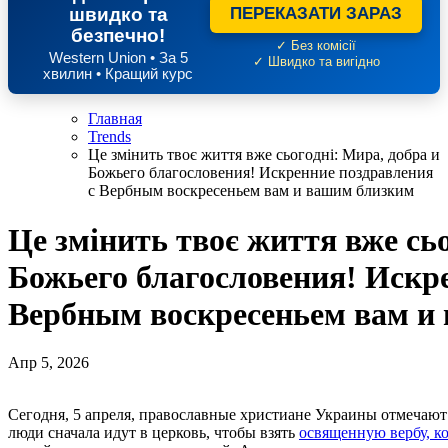
швидко та
ПЕРЕКАЗАТИ ЗАРАЗ
безпечно!
✓ Без комісії
Western Union • За 5
✓ Швидко та вигідно
хвилин • Кращий курс
Главная
Trends
Це змінить твоє життя вже сьогодні: Мира, добра и
Божьего благословения! Искренние поздравления
с Вербным воскресеньем вам и вашим близким
Це змінить твоє життя вже сьо
Божьего благословения! Искр
Вербным воскресеньем вам и
Апр 5, 2026
Сегодня, 5 апреля, православные христиане Украины отмечают Вербное воскресенье 2026 года. По случаю праздника
люди сначала идут в церковь, чтобы взять
освященную вербу, ко