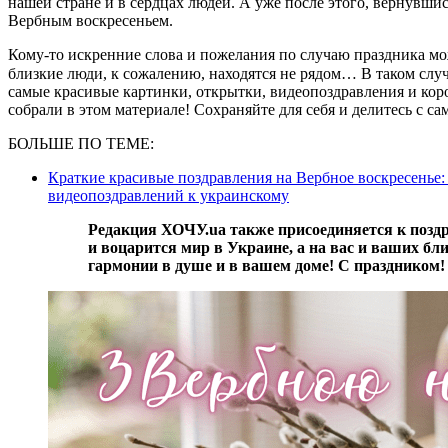
нашей стране и в сердцах людей. А уже после этого, вернувши
Вербным воскресеньем.
Кому-то искренние слова и пожелания по случаю праздника мо
близкие люди, к сожалению, находятся не рядом… В таком слу
самые красивые картинки, открытки, видеопоздравления и ко
собрали в этом материале! Сохраняйте для себя и делитесь с с
БОЛЬШЕ ПО ТЕМЕ:
Краткие красивые поздравления на Вербное воскресенье:
видеопоздравлений к украинскому
Редакция ХОЧУ.ua также присоединяется к поздравлениям. Пусть скорее наступит Победа
и воцарится мир в Украине, а на вас и ваших бли
гармонии в душе и в вашем доме! С праздником!