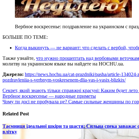
Вербное воскресенье: поздравление на украинском с пра
БОЛЬШЕ ПО ТЕМЕ:
Когда выкинуть — не вариант: что сделать с вербой, чтоб
Также узнайте,
что нужно прошептать над вербовыми веточка
молитву на украинском языке вы найдете на HOCHU.ua.
Джерело:
https://news.hochu.ua/cat-prazdniki/pasha/article-134024
pozdravleniia-s-verbnym-voskresenem-dlia-vas-i-vasix-blizkix/
Навигация
Секрет, який знають тільки справжні красуні: Каким будет лето
Вербное воскресенье — народные приметы
по
Чому ти досі не пробувала це? Самые сильные женщины по гор
записям
Related Post
Таємниця ідеальної шкіри та щастя: Сильна спека заважає
влітку