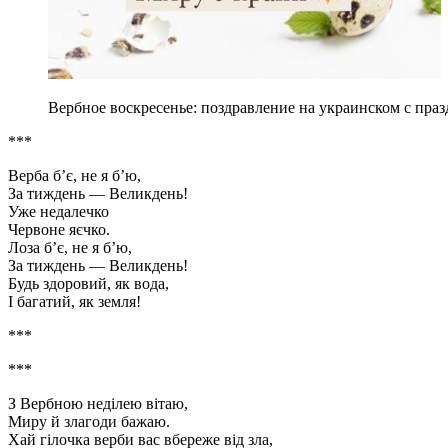
Вербное воскресенье: поздравление на украинском с празд
***
Верба б’є, не я б’ю,
За тиждень — Великдень!
Уже недалечко
Червоне яєчко.
Лоза б’є, не я б’ю,
За тиждень — Великдень!
Будь здоровий, як вода,
І багатий, як земля!
***
***
З Вербною неділею вітаю,
Миру й злагоди бажаю.
Хай гілочка верби вас вбереже від зла,