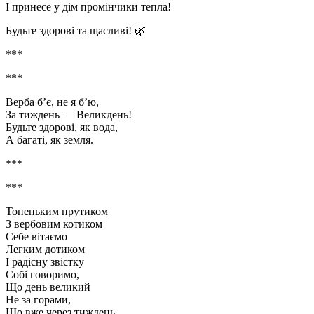
І принесе у дім промінчики тепла!
Будьте здорові та щасливі! 🌿
***
***
Верба б’є, не я б’ю,
За тиждень — Великдень!
Будьте здорові, як вода,
А багаті, як земля.
***
***
Тоненьким прутиком
З вербовим котиком
Себе вітаємо
Легким дотиком
І радісну звістку
Собі говоримо,
Що день великий
Не за горами,
Що вже через тиждень