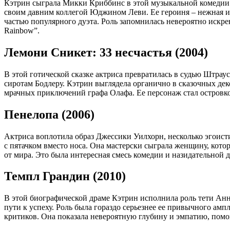
Кэтрин сыграла Микки Криббинс в этой музыкальной комедии о
своим давним коллегой Юджином Леви. Ее героиня – нежная и 
частью популярного дуэта. Роль запомнилась невероятно искрен
Rainbow”.
Лемони Сникет: 33 несчастья (2004)
В этой готической сказке актриса превратилась в судью Штра
сиротам Бодлеру. Кэтрин выглядела органично в сказочных дек
мрачных приключений графа Олафа. Ее персонаж стал островко
Пенелопа (2006)
Актриса воплотила образ Джессики Уилхорн, несколько эгоист
с пятачком вместо носа. Она мастерски сыграла женщину, кото
от мира. Это была интересная смесь комедии и назидательной 
Темпл Грандин (2010)
В этой биографической драме Кэтрин исполнила роль тети А
пути к успеху. Роль была гораздо серьезнее ее привычного амп
критиков. Она показала невероятную глубину и эмпатию, помо