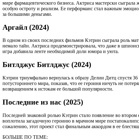
мире фармацевтического бизнеса. Актриса мастерски сыграла
особую остроту и реализм. Ее перформанс стал важным эмоци
за большими деньгами.
Аргайл (2024)
В одном из своих последних фильмов Кэтрин сыграла роль мат
немало тайн. Актриса продемонстрировала, что даже в шпионски
игра добавила ленте необходимой доли юмора и уюта.
Битлджус Битлджус (2024)
Кэтрин триумфально вернулась к образу Делии Дитц спустя 36 
потустороннего мира, показав, что ее героиня ничуть не потер
возвращением к истокам ее большой популярности.
Последние из нас (2025)
Последней знаковой ролью Кэтрин стало появление во втором 
воплотила загадочную героиню в мрачном мире постапокалипси
сожалению, этот проект стал финальным аккордом в ее блестя
БОЛЬШЕ ПО ТЕМЕ: