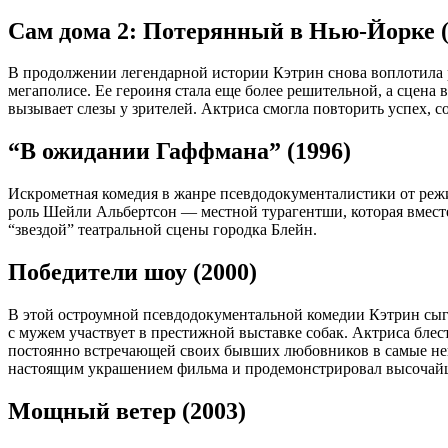
Сам дома 2: Потерянный в Нью-Йорке (
В продолжении легендарной истории Кэтрин снова воплотила ро
мегаполисе. Ее героиня стала еще более решительной, а сцена 
вызывает слезы у зрителей. Актриса смогла повторить успех, с
“В ожидании Гаффмана” (1996)
Искрометная комедия в жанре псевдодокументалистики от режи
роль Шейли Альбертсон — местной турагентши, которая вмест
“звездой” театральной сцены городка Блейн.
Победители шоу (2000)
В этой остроумной псевдодокументальной комедии Кэтрин сыгр
с мужем участвует в престижной выставке собак. Актриса бл
постоянно встречающей своих бывших любовников в самые не
настоящим украшением фильма и продемонстрировал высочай
Мощный ветер (2003)