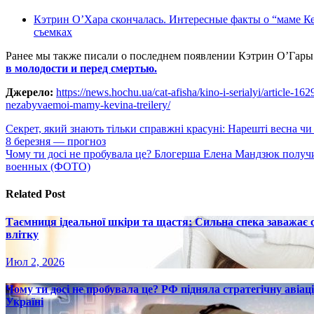
Кэтрин О’Хара скончалась. Интересные факты о “маме К
съемках
Ранее мы также писали о последнем появлении Кэтрин О’Гары 
в молодости и перед смертью.
Джерело:
https://news.hochu.ua/cat-afisha/kino-i-serialyi/article-16
nezabyvaemoi-mamy-kevina-treilery/
Навигация
Секрет, який знають тільки справжні красуні: Нарешті весна чи
8 березня — прогноз
по
Чому ти досі не пробувала це? Блогерша Елена Мандзюк получ
записям
военных (ФОТО)
Related Post
Таємниця ідеальної шкіри та щастя: Сильна спека заважає
влітку
Июл 2, 2026
Чому ти досі не пробувала це? РФ підняла стратегічну авіаці
Україні