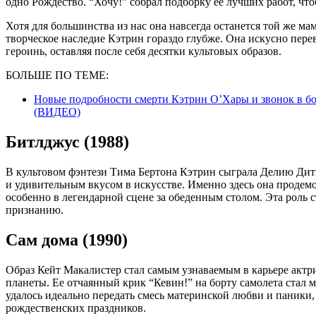
одно Рождество. “Хочу!” собрал подборку ее лучших работ, что
Хотя для большинства из нас она навсегда останется той же ма
творческое наследие Кэтрин гораздо глубже. Она искусно пер
героинь, оставляя после себя десятки культовых образов.
БОЛЬШЕ ПО ТЕМЕ:
Новые подробности смерти Кэтрин О’Хары и звонок в б
(ВИДЕО)
Битлджус (1988)
В культовом фэнтези Тима Бертона Кэтрин сыграла Делию Дит
и удивительным вкусом в искусстве. Именно здесь она продемо
особенно в легендарной сцене за обеденным столом. Эта роль
признанию.
Сам дома (1990)
Образ Кейт Макалистер стал самым узнаваемым в карьере актр
планеты. Ее отчаянный крик “Кевин!” на борту самолета стал 
удалось идеально передать смесь материнской любви и паники
рождественских праздников.