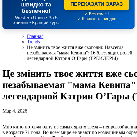
швидко та
ПЕРЕКАЗАТИ ЗАРАЗ
безпечно!
✓ Без комісії
Western Union • За 5
✓ Швидко та вигідно
хвилин • Кращий курс
Главная
Trends
Це змінить твоє життя вже сьогодні: Навсегда
незабываемая "мама Кевина": 16 блестящих ролей
легендарной Кэтрин О’Гары (ТРЕЙЛЕРЫ)
Це змінить твоє життя вже сьо
незабываемая "мама Кевина":
легендарной Кэтрин О’Гары
Мар 4, 2026
Мир кино потерял одну из самых ярких звезд – непревзойденн
в возрасте 71 года. Во всем мире ее знают по комедийным образ