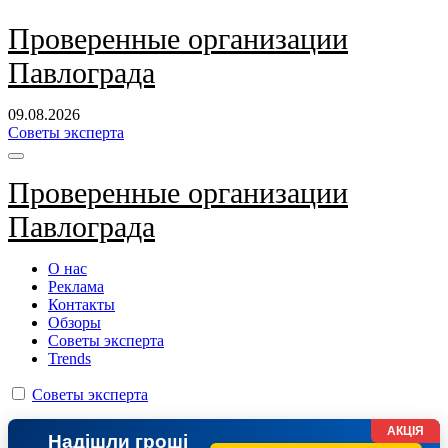
Перейти
Проверенные организации
к
Павлограда
содержанию
09.08.2026
Советы эксперта
Проверенные организации
Павлограда
О нас
Реклама
Контакты
Обзоры
Советы эксперта
Trends
Советы эксперта
АКЦІЯ
Надішли гроші