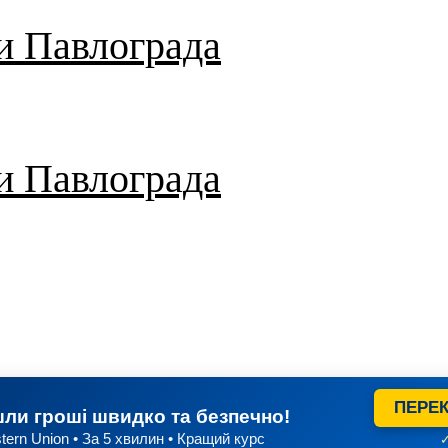
и Павлограда
и Павлограда
ПЕРЕК
ли гроші швидко та безпечно!
tern Union • За 5 хвилин • Кращий курс
✓