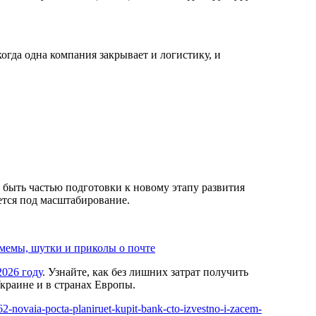
огда одна компания закрывает и логистику, и
 быть частью подготовки к новому этапу развития
ется под масштабирование.
 мемы, шутки и приколы о почте
2026 году
. Узнайте, как без лишних затрат получить
раине и в странах Европы.
762-novaia-pocta-planiruet-kupit-bank-cto-izvestno-i-zacem-