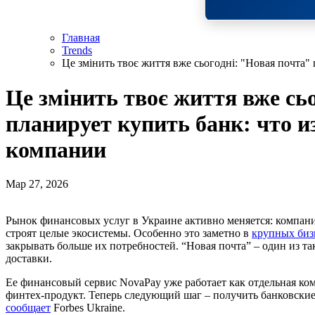
Главная
Trends
Це змінить твоє життя вже сьогодні: "Новая почта"
Це змінить твоє життя вже сь
планирует купить банк: что из
компании
Мар 27, 2026
Рынок финансовых услуг в Украине активно меняется: компании выходят за пределы своих классических ниш и
строят целые экосистемы. Особенно это заметно в
крупных биз
закрывать больше их потребностей. “Новая почта” – один из т
доставки.
Ее финансовый сервис NovaPay уже работает как отдельная к
финтех-продукт. Теперь следующий шаг – получить банковские
сообщает
Forbes Ukraine.