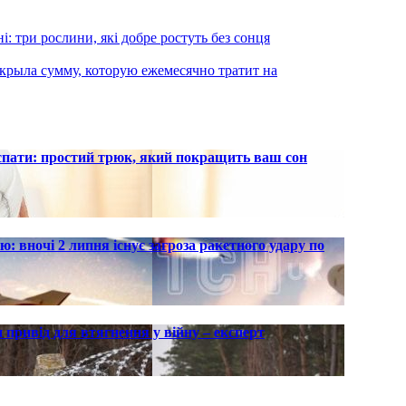
і: три рослини, які добре ростуть без сонця
скрыла сумму, которую ежемесячно тратит на
 спати: простий трюк, який покращить ваш сон
ю: вночі 2 липня існує загроза ракетного удару по
 привід для втягнення у війну – експерт