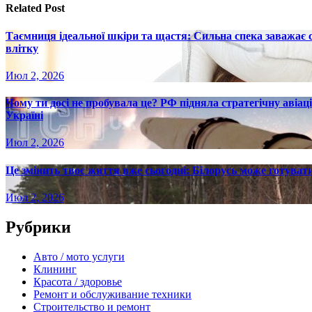
Related Post
Таємниця ідеальної шкіри та щастя: Сильна спека заважає
влітку
Июл 2, 2026
Чому ти досі не пробувала це? РФ підняла стратегічну авіаці
Україні
Июл 2, 2026
Це змінить твоє життя вже сьогодні: Білорусь може готувати
Июл 2, 2026
Рубрики
Авто / мото услуги
Клининг
Красота / здоровье
Ремонт и обслуживание техники
Строительство и ремонт