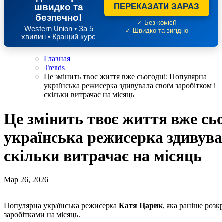
швидко та
ПЕРЕКАЗАТИ ЗАРАЗ
безпечно!
✓ Без комісії
Western Union • За 5
✓ Швидко та вигідно
хвилин • Кращий курс
Главная
Trends
Це змінить твоє життя вже сьогодні: Популярна
українська режисерка здивувала своїм заробітком і
скільки витрачає на місяць
Це змінить твоє життя вже сь
українська режисерка здивува
скільки витрачає на місяць
Мар 26, 2026
Популярна українська режисерка
Катя Царик
, яка раніше роз
заробітками на місяць.