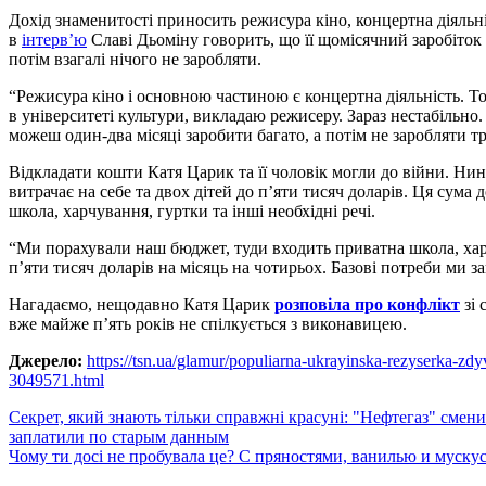
Дохід знаменитості приносить режисура кіно, концертна діяльні
в
інтерв’ю
Славі Дьоміну говорить, що її щомісячний заробіток
потім взагалі нічого не заробляти.
“Режисура кіно і основною частиною є концертна діяльність. То
в університеті культури, викладаю режисеру. Зараз нестабільно.
можеш один-два місяці заробити багато, а потім не заробляти тр
Відкладати кошти Катя Царик та її чоловік могли до війни. Ни
витрачає на себе та двох дітей до п’яти тисяч доларів. Ця сума
школа, харчування, гуртки та інші необхідні речі.
“Ми порахували наш бюджет, туди входить приватна школа, харчу
п’яти тисяч доларів на місяць на чотирьох. Базові потреби ми з
Нагадаємо, нещодавно Катя Царик
розповіла про конфлікт
зі 
вже майже п’ять років не спілкується з виконавицею.
Джерело:
https://tsn.ua/glamur/populiarna-ukrayinska-rezyserka-zd
3049571.html
Навигация
Секрет, який знають тільки справжні красуні: "Нефтегаз" смени
заплатили по старым данным
по
Чому ти досі не пробувала це? С пряностями, ванилью и муску
записям