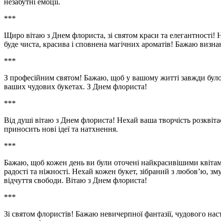
незабутні емоції.
***
Щиро вітаю з Днем флориста, зі святом краси та елегантності!
буде чиста, красива і сповнена магічних ароматів! Бажаю визн
***
З професійним святом! Бажаю, щоб у вашому житті завжди було с
ваших чудових букетах. З Днем флориста!
***
Від душі вітаю з Днем флориста! Нехай ваша творчість розквіта
приносить нові ідеї та натхнення.
***
Бажаю, щоб кожен день ви були оточені найкрасивішими квітам
радості та ніжності. Нехай кожен букет, зібраний з любов’ю, 
відчуття свободи. Вітаю з Днем флориста!
***
Зі святом флористів! Бажаю невичерпної фантазії, чудового нас