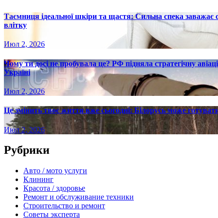
Таємниця ідеальної шкіри та щастя: Сильна спека заважає
влітку
Июл 2, 2026
Чому ти досі не пробувала це? РФ підняла стратегічну авіаці
Україні
Июл 2, 2026
Це змінить твоє життя вже сьогодні: Білорусь може готувати
Июл 2, 2026
Рубрики
Авто / мото услуги
Клининг
Красота / здоровье
Ремонт и обслуживание техники
Строительство и ремонт
Советы эксперта