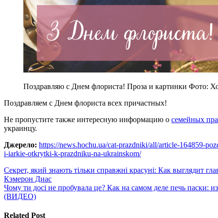
Поздравляю с Днем флориста! Проза и картинки Фото: Х
Поздравляем с Днем флориста всех причастных!
Не пропустите также интересную информацию о
семейных пра
украинцу.
Джерело:
https://news.hochu.ua/cat-prazdniki/all/article-164859-po
i-iarkie-otkrytki-k-prazdniku-na-ukrainskom/
Навигация
Секрет, який знають тільки справжні красуні: Как выглядит гл
Кэмерон Диас
по
Чому ти досі не пробувала це? Как на самом деле печь паски: и
записям
(ВИДЕО)
Related Post