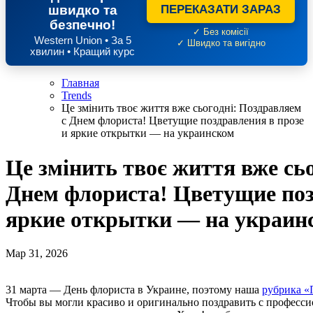
швидко та
ПЕРЕКАЗАТИ ЗАРАЗ
безпечно!
✓ Без комісії
Western Union • За 5
✓ Швидко та вигідно
хвилин • Кращий курс
Главная
Trends
Це змінить твоє життя вже сьогодні: Поздравляем
с Днем флориста! Цветущие поздравления в прозе
и яркие открытки — на украинском
Це змінить твоє життя вже сь
Днем флориста! Цветущие поз
яркие открытки — на украин
Мар 31, 2026
31 марта — День флориста в Украине, поэтому наша
рубрика 
Чтобы вы могли красиво и оригинально поздравить с професс