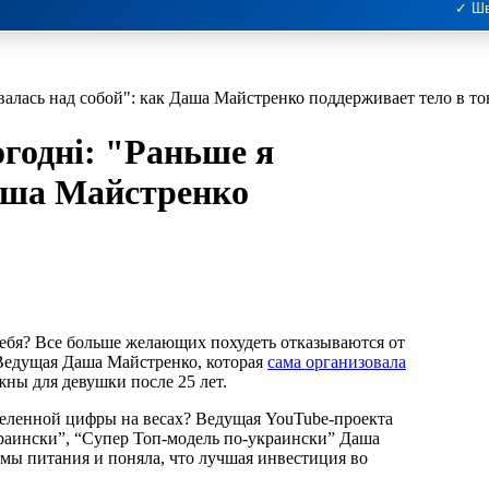
✓ Шв
евалась над собой": как Даша Майстренко поддерживает тело в то
огодні: "Раньше я
Даша Майстренко
 Ведущая Даша Майстренко, которая
сама организовала
жны для девушки после 25 лет.
деленной цифры на весах? Ведущая YouTube-проекта
раински”, “Супер Топ-модель по-украински” Даша
имы питания и поняла, что лучшая инвестиция во