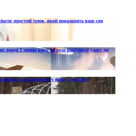
 спати: простий трюк, який покращить ваш сон
ю: вночі 2 липня існує загроза ракетного удару по
 привід для втягнення у війну – експерт