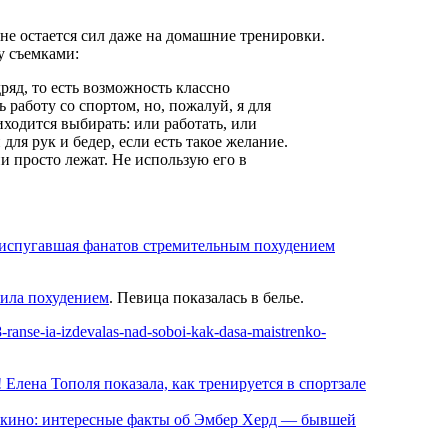
 не остается сил даже на домашние тренировки.
у съемками:
 работу со спортом, но, пожалуй, я для
иходится выбирать: или работать, или
для рук и бедер, если есть такое желание.
ни просто лежат. Не использую его в
, испугавшая фанатов стремительным похудением
ила похудением
. Певица показалась в белье.
48-ranse-ia-izdevalas-nad-soboi-kak-dasa-maistrenko-
! Елена Тополя показала, как тренируется в спортзале
ла кино: интересные факты об Эмбер Херд — бывшей