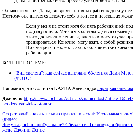
Даша Майстренко. Фото: пресс-служба Нового канала
Однако, отмечает Даша, во время активных рабочих дней у нее
Поэтому она пытается держать себя в тонусе в перерывах межд
Если у меня не стоит хотя бы пять рабочих дней подряд, то есть возможность классно
подтянуть тело. Многим коллегам удается совмещать
этого достаточно ленивая, так что в моем случае пр
тренироваться. Конечно, могу взять с собой резинки 
Но смотреть правде в глаза: в большинстве своем о
рабочие дни.
БОЛЬШЕ ПО ТЕМЕ:
“Вид скелета”: как сейчас выглядит 63-летняя Деми Мур
(ФОТО)
Напомним, что солистка KAZKA Александра
Зарицкая ошелом
Джерело:
https://news.hochu.ua/cat-stars/znamenitosti/article-1655
podderzivaet-telo-v-tonuse/
Навигация
Секрет, який знають тільки справжні красуні: И это мама троих
(видео)
по
Чому ти досі не пробувала це? Сбежала из Голливуда и броси
записям
жене Джонни Деппе