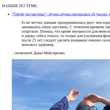
БОЛЬШЕ ПО ТЕМЕ:
“Гейтят несчастные”: alyona alyona призналась об уколах 
Если честно, раньше придерживалась диет, чем издевалась над собой. А вот спортом
занималась очень пассивно. С течением времени пр
спортзале. Поняла, что кроме внешности для меня в
и держу себя в тонусе, то только для улучшения ф
после 25 лет следует уделять внимание именно сило
женского здоровья,
– отмечает Даша Майстренко.