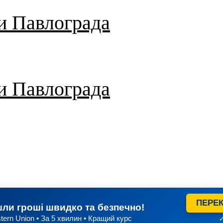
и Павлограда
и Павлограда
ПЕРЕК
ли гроші швидко та безпечно!
tern Union • За 5 хвилин • Кращий курс
✓