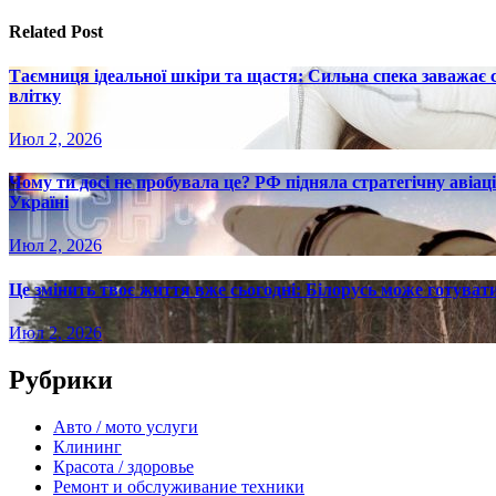
Related Post
Таємниця ідеальної шкіри та щастя: Сильна спека заважає
влітку
Июл 2, 2026
Чому ти досі не пробувала це? РФ підняла стратегічну авіаці
Україні
Июл 2, 2026
Це змінить твоє життя вже сьогодні: Білорусь може готувати
Июл 2, 2026
Рубрики
Авто / мото услуги
Клининг
Красота / здоровье
Ремонт и обслуживание техники