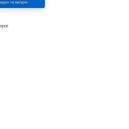
идко та вигідно
нусе