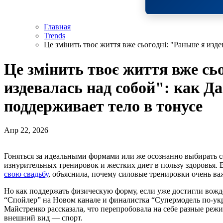
Главная
Trends
Це змінить твоє життя вже сьогодні: "Раньше я изд
Це змінить твоє життя вже сь
издевалась над собой": как 
поддерживает тело в тонусе
Апр 22, 2026
Гоняться за идеальными формами или же осознанно выбирать себя? Все больше желающих похудеть отказываются от
изнурительных тренировок и жестких диет в пользу здоровья.
свою свадьбу
, объяснила, почему силовые тренировки очень ва
Но как поддержать физическую форму, если уже достигли вож
“Спойлер” на Новом канале и финалистка “Супермодель по-ук
Майстренко рассказала, что перепробовала на себе разные реж
внешний вид — спорт.