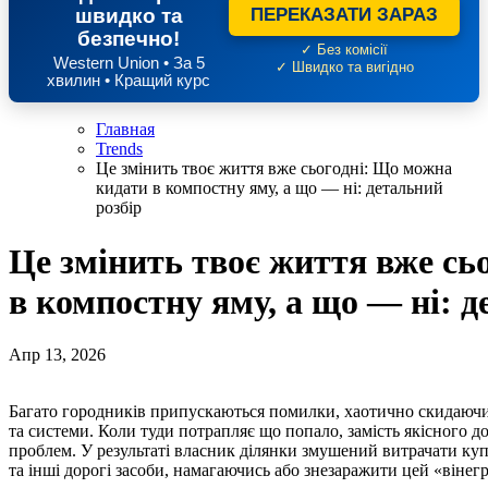
швидко та
ПЕРЕКАЗАТИ ЗАРАЗ
безпечно!
✓ Без комісії
Western Union • За 5
✓ Швидко та вигідно
хвилин • Кращий курс
Главная
Trends
Це змінить твоє життя вже сьогодні: Що можна
кидати в компостну яму, а що — ні: детальний
розбір
Це змінить твоє життя вже сь
в компостну яму, а що — ні: д
Апр 13, 2026
Багато городників припускаються помилки, хаотично скидаючи в компостну купу все підряд без жодного розбору
та системи. Коли туди потрапляє що попало, замість якісного 
проблем. У результаті власник ділянки змушений витрачати купу
та інші дорогі засоби, намагаючись або знезаражити цей «вінегре