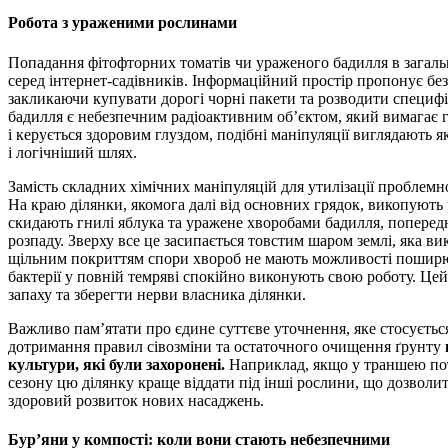
Робота з ураженими рослинами
Попадання фітофторних томатів чи ураженого бадилля в загал
серед інтернет-садівників. Інформаційний простір пропонує без
закликаючи купувати дорогі чорні пакети та розводити специфі
бадилля є небезпечним радіоактивним об’єктом, який вимагає г
і керується здоровим глуздом, подібні маніпуляції виглядають я
і логічніший шлях.
Замість складних хімічних маніпуляцій для утилізації проблемн
На краю ділянки, якомога далі від основних грядок, викопують
скидають гнилі яблука та уражене хворобами бадилля, поперед
розпаду. Зверху все це засипається товстим шаром землі, яка в
щільним покриттям спори хвороб не мають можливості поширюва
бактерії у повній темряві спокійно виконують свою роботу. Це
запаху та зберегти нерви власника ділянки.
Важливо пам’ятати про єдине суттєве уточнення, яке стосується
дотримання правил сівозміни та остаточного очищення ґрунту
культури, які були захоронені.
Наприклад, якщо у траншею пот
сезону цю ділянку краще віддати під інші рослини, що дозволи
здоровий розвиток нових насаджень.
Бур’яни у компості: коли вони стають небезпечними