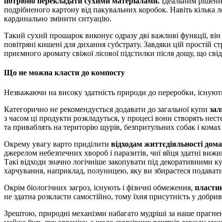
потрібно перекладати сухими матеріалами.
Ідеальним рішенн
подрібненого картону від пакувальних коробок. Навіть кілька 
кардинально змінити ситуацію.
Такий сухий прошарок виконує одразу дві важливі функції, він
повітряні кишені для дихання субстрату. Завдяки цій простій с
приємного аромату свіжої лісової підстилки після дощу, що св
Що не можна класти до компосту
Незважаючи на високу здатність природи до переробки, існують
Категорично не рекомендується додавати до загальної купи
зал
з часом ці продукти розкладуться, у процесі вони створять нест
та приваблять на територію щурів, безпритульних собак і комах 
Окрему увагу варто приділити
відходам життєдіяльності дом
джерелом небезпечних хвороб і паразитів, чиї яйця здатні виж
Такі відходи значно логічніше закопувати під декоративними к
харчування, наприклад, полуницею, яку ви збираєтеся подавати
Окрім біологічних загроз, існують і фізичні обмеження,
пластик
не здатна розкласти самостійно, тому їхня присутність у добри
Зрештою, природні механізми набагато мудріші за наше прагне