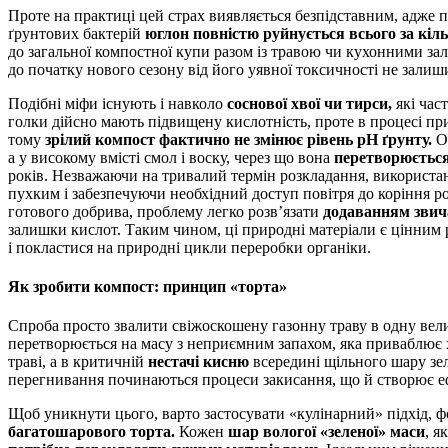
Проте на практиці цей страх виявляється безпідставним, адже п
ґрунтових бактерій
юглон повністю руйнується всього за кіль
до загальної компостної купи разом із травою чи кухонними за
до початку нового сезону від його уявної токсичності не залишит
Подібні міфи існують і навколо
соснової хвої чи тирси,
які час
голки дійсно мають підвищену кислотність, проте в процесі пр
тому
зрілий компост фактично не змінює рівень pH ґрунту.
О
а у високому вмісті смол і воску, через що вона
перетворюється
років. Незважаючи на тривалий термін розкладання, використан
пухким і забезпечуючи необхідний доступ повітря до коріння 
готового добрива, проблему легко розв’язати
додаванням звич
залишки кислот. Таким чином, ці природні матеріали є цінним р
і покластися на природні цикли переробки органіки.
Як зробити компост: принцип «торта»
Спроба просто звалити свіжоскошену газонну траву в одну вел
перетворюється на масу з неприємним запахом, яка приваблює х
траві, а в критичній
нестачі кисню
всередині щільного шару зел
перегнивання починаються процеси закисання, що й створює еф
Щоб уникнути цього, варто застосувати «кулінарний» підхід,
багатошарового торта.
Кожен
шар вологої «зеленої» маси
, я