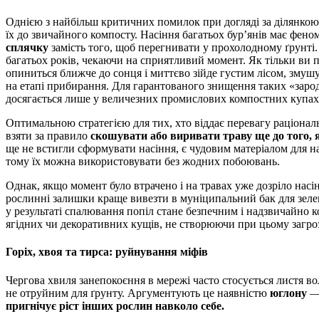
Однією з найбільш критичних помилок при догляді за ділянкою 
їх до звичайного компосту. Насіння багатьох бур’янів має фено
сплячку
замість того, щоб перегнивати у прохолодному ґрунті.
багатьох років, чекаючи на сприятливий момент. Як тільки ви п
опиниться ближче до сонця і миттєво зійде густим лісом, зму
на етапі прибирання. Для гарантованого знищення таких «заро
досягається лише у величезних промислових компостних купах,
Оптимальною стратегією для тих, хто віддає перевагу раціонал
взяти за правило
скошувати або виривати траву ще до того, я
ще не встигли сформувати насіння, є чудовим матеріалом для 
тому їх можна використовувати без жодних побоювань.
Однак, якщо момент було втрачено і на травах уже дозріло насі
рослинні залишки краще вивезти в муніципальний бак для зеле
у результаті спалювання попіл стане безпечним і надзвичайно
ягідних чи декоративних кущів, не створюючи при цьому загро
Горіх, хвоя та тирса: руйнування міфів
Чергова хвиля занепокоєння в мережі часто стосується листя во
не отруйним для ґрунту. Аргументують це наявністю
юглону
— 
пригнічує ріст інших рослин навколо себе.