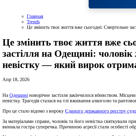
Главная
Trends
Це змінить твоє життя вже сьогодні: Смертельне за
Це змінить твоє життя вже сь
застілля на Одещині: чоловік
невістку — який вирок отрим
Апр 18, 2026
На
Одещині
новорічне застілля закінчилося вбивством. Місцеви
невістку. Трагедія сталася на тлі вживання алкоголю та раптово
Про це стало відомо з вироку
Єдиного державного реєстру судо
За матеріалами справи, чоловік та його невістка святкували пр
виникла гостра суперечка. Причиною агресії стали особисті обр