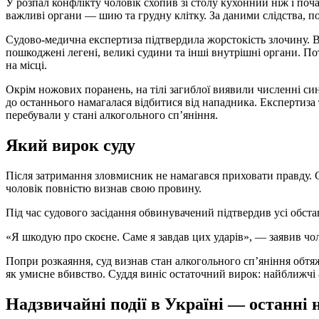
У розпал конфлікту чоловік схопив зі столу кухонний ніж і поч
важливі органи — шию та грудну клітку. За даними слідства, 
Судово-медична експертиза підтвердила жорстокість злочину. В
пошкоджені легені, великі судини та інші внутрішні органи. По
на місці.
Окрім ножових поранень, на тілі загиблої виявили численні си
до останнього намагалася відбитися від нападника. Експертиза
перебували у стані алкогольного сп’яніння.
Який вирок суду
Після затримання зловмисник не намагався приховати правду. 
чоловік повністю визнав свою провину.
Під час судового засідання обвинувачений підтвердив усі обст
«Я шкодую про скоєне. Саме я завдав цих ударів», — заявив чоло
Попри розкаяння, суд визнав стан алкогольного сп’яніння обт
як умисне вбивство. Суддя виніс остаточний вирок: найближчі 8
Надзвичайні події в Україні — останні