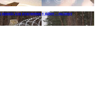
 привід для втягнення у війну – експерт