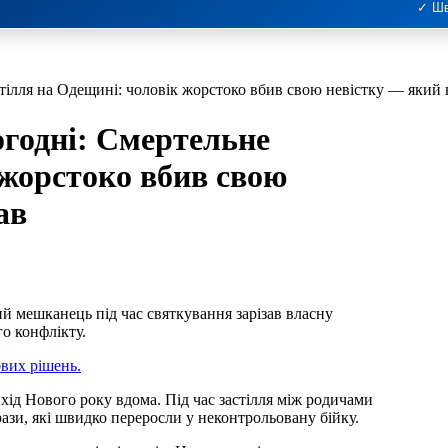
✓ Шв
стілля на Одещині: чоловік жорстоко вбив свою невістку — який
огодні: Смертельне
 жорстоко вбив свою
ав
й мешканець під час святкування зарізав власну
го конфлікту.
вих рішень.
ихід Нового року вдома. Під час застілля між родичами
ази, які швидко переросли у неконтрольовану бійку.