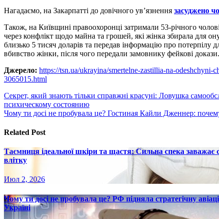
Нагадаємо, на Закарпатті до довічного ув’язнення
засуджено чо
Також, на Київщині правоохоронці затримали 53-річного чолові
через конфлікт щодо майна та грошей, які жінка збирала для о
близько 5 тисяч доларів та передав інформацію про потерпілу д
вбивство жінки, після чого передали замовнику фейкові докази
Джерело:
https://tsn.ua/ukrayina/smertelne-zastillia-na-odeshchyni
3065015.html
Навигация
Секрет, який знають тільки справжні красуні: Ловушка самооб
психическому состоянию
по
Чому ти досі не пробувала це? Гостиная Кайли Дженнер: почему
записям
Related Post
Таємниця ідеальної шкіри та щастя: Сильна спека заважає
влітку
Июл 2, 2026
Чому ти досі не пробувала це? РФ підняла стратегічну авіаці
Україні