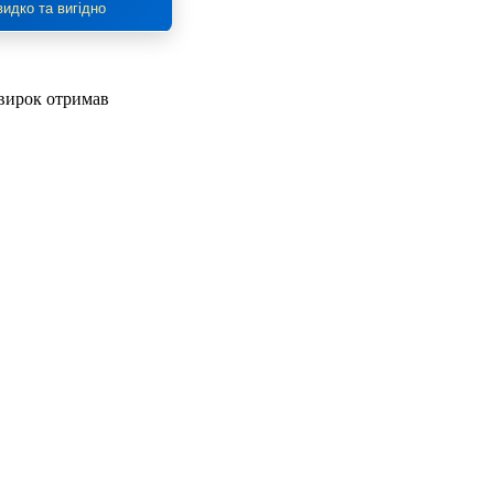
идко та вигідно
 вирок отримав