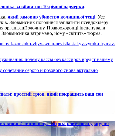
ловіка за вбивство 10-річної падчерки
.
ка,
який замовив убивство колишньої тещі.
Усе
нуків. Зловмисник погодився заплатити псевдокілеру
ля організації злочину. Правоохоронці інсценували
. Зловмисника затримано, йому «світить» тюрма.
-cholovik-zorstoko-vbyv-svoiu-nevistku-iakyy-vyrok-otrymav-
служивания: почему кассы без кассиров вредят нашему
 сочетание серого и розового снова актуально
 спати: простий трюк, який покращить ваш сон
ю: вночі 2 липня існує загроза ракетного удару по