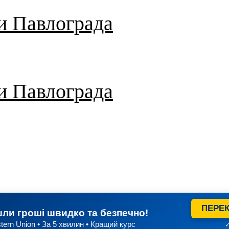
и Павлограда
и Павлограда
ПЕРЕК
ли гроші швидко та безпечно!
tern Union • За 5 хвилин • Кращий курс
✓