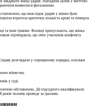
ав завдавати жінці ударів. Нападник цілив у життєво
поранення виявилися фатальними.
становлено, що внаслідок ударів у жінки були
терпіла втратила критичну кількість крові та померла
нці та інші травми. Фахівці припускають, що жінка
 також підтвердила, що обоє учасників конфлікту
Справу розглядали у спрощеному порядку, оскільки
авини вбивства.
вік у суді.
яжуючою обставиною. Дії підсудного кваліфікували
 років чоловік проведе за ґратами.
 новини