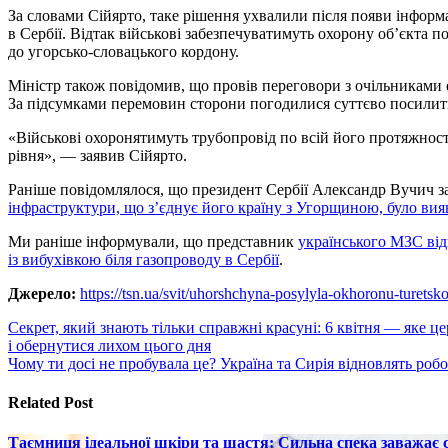
За словами Сійярто, таке рішення ухвалили після появи інформа
в Сербії. Відтак військові забезпечуватимуть охорону об’єкта п
до угорсько-словацького кордону.
Міністр також повідомив, що провів переговори з очільниками е
За підсумками перемовин сторони погодилися суттєво посилити
«Військові охоронятимуть трубопровід по всій його протяжност
рівня», — заявив Сійярто.
Раніше повідомлялося, що президент Сербії Александр Вучич за
інфраструктури, що з’єднує його країну з Угорщиною, було вия
Ми раніше інформували, що представник
українського МЗС від
із вибухівкою біля газопроводу в Сербії
.
Джерело:
https://tsn.ua/svit/uhorshchyna-posylyla-okhoronu-turets
Навигация
Секрет, який знають тільки справжні красуні: 6 квітня — яке ц
і обернутися лихом цього дня
по
Чому ти досі не пробувала це? Україна та Сирія відновлять роб
записям
Related Post
Таємниця ідеальної шкіри та щастя: Сильна спека заважає