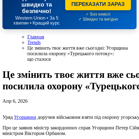
швидко та
ПЕРЕКАЗАТИ ЗАРАЗ
безпечно!
✓ Без комісії
Western Union • За 5
✓ Швидко та вигідно
хвилин • Кращий курс
Главная
Trends
Це змінить твоє життя вже сьогодні: Угорщина
посилила охорону «Турецького потоку»:
що сталося
Це змінить твоє життя вже сь
посилила охорону «Турецького
Апр 6, 2026
Уряд
Угорщини
доручив військовим взяти під охорону угорську
Про це заявив міністр закордонних справ Угорщини Петер Сійяр
міністром Віктором Орбаном.