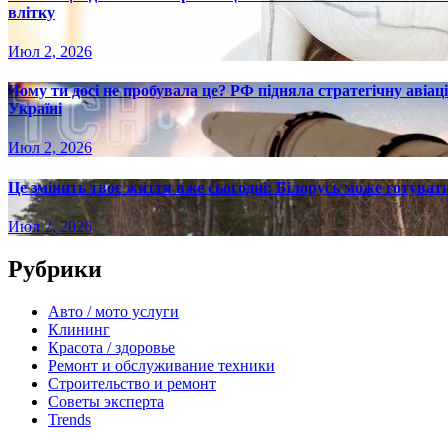
влітку
Июл 2, 2026
Чому ти досі не пробувала це? РФ підняла стратегічну авіаці
Україні
Июл 2, 2026
Це змінить твоє життя вже сьогодні: Білорусь може готувати
Июл 2, 2026
Рубрики
Авто / мото услуги
Клининг
Красота / здоровье
Ремонт и обслуживание техники
Строительство и ремонт
Советы эксперта
Trends