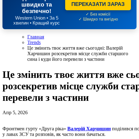
швидко та
ПЕРЕКАЗАТИ ЗАРАЗ
безпечно!
✓ Без комісії
Western Union • За 5
✓ Швидко та вигідно
хвилин • Кращий курс
Главная
Trends
Це змінить твоє життя вже сьогодні: Валерій
Харчишин розсекретив місце служби старшого
сина і куди його перевели з частини
Це змінить твоє життя вже сь
розсекретив місце служби стар
перевели з частини
Апр 5, 2026
Фронтмен гурту «Друга ріка»
Валерій Харчишин
поділився п
у лавах ЗСУ та розповів, як часто вони бачаться.