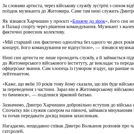
За словами артиста, через військову службу зустрічі з сином від
поїздок музиканта до Житомира. Саме там нині служить Дмитро
Як зізнався Харчишин у проєкті «
Ближче до зірок
», його син н
в Палаці спорту через рішення командування. Музикант з жалем
фактично ровесник колективу.
«Мій старший син фактично однолітка без одного чи двох років
концерт, його командування не відпустило», — зізнався музика
Нині син артиста не лише проходить службу, а й займається пі
до Житомирського військового інституту, де викладає та переда
офіцерське звання. Сам хлопець із гумором згадує, що раніше нав
лейтенантом.
«Каже, що якби 10 років тому йому сказали, що він буде війсь
за переведення з частини. Зараз він в Житомирському військо
то бачимося», — поділився зірковий батько.
Зазначимо, Дмитро Харчишин добровільно вступив до війська 
Спочатку він служив сапером на півночі, займався мінуванням 
та почав передавати досвід іншим захисникам.
Нагадаємо, нещодавно співак Дмитро Волканов розповів про ч
гатсролей.