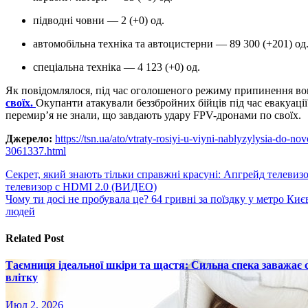
підводні човни — 2 (+0) од.
автомобільна техніка та автоцистерни — 89 300 (+201) од
спеціальна техніка — 4 123 (+0) од.
Як повідомлялося, під час оголошеного режиму припинення 
своїх.
Окупанти атакували беззбройних бійців під час евакуац
перемир’я не знали, що завдають удару FPV-дронами по своїх.
Джерело:
https://tsn.ua/ato/vtraty-rosiyi-u-viyni-nablyzylysia-do
3061337.html
Навигация
Секрет, який знають тільки справжні красуні: Апгрейд телевиз
телевизор с HDMI 2.0 (ВИДЕО)
по
Чому ти досі не пробувала це? 64 гривні за поїздку у метро Киє
записям
людей
Related Post
Таємниця ідеальної шкіри та щастя: Сильна спека заважає
влітку
Июл 2, 2026