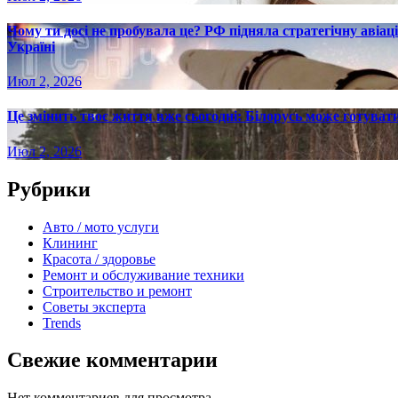
Чому ти досі не пробувала це? РФ підняла стратегічну авіаці
Україні
Июл 2, 2026
Це змінить твоє життя вже сьогодні: Білорусь може готувати
Июл 2, 2026
Рубрики
Авто / мото услуги
Клининг
Красота / здоровье
Ремонт и обслуживание техники
Строительство и ремонт
Советы эксперта
Trends
Свежие комментарии
Нет комментариев для просмотра.