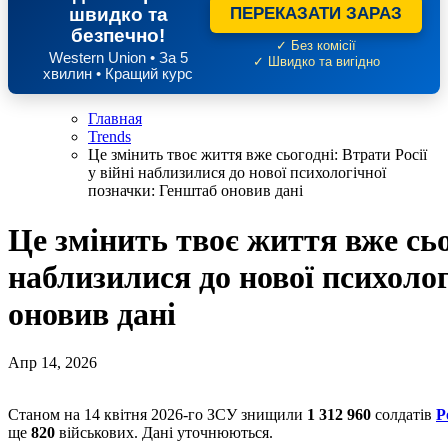
швидко та
ПЕРЕКАЗАТИ ЗАРАЗ
безпечно!
✓ Без комісії
Western Union • За 5
✓ Швидко та вигідно
хвилин • Кращий курс
Главная
Trends
Це змінить твоє життя вже сьогодні: Втрати Росії
у війні наблизилися до нової психологічної
позначки: Генштаб оновив дані
Це змінить твоє життя вже сьог
наблизилися до нової психоло
оновив дані
Апр 14, 2026
Станом на 14 квітня 2026-го ЗСУ знищили
1 312 960
солдатів
Р
ще
820
військових. Дані уточнюються.