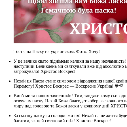
Тосты на Пасху на украинском. Фото: Хочу!
У це велике свято піднімемо келихи за нашу незламність! За те, щоб світло остаточно перемогло темряву, а
наступний Великдень ми святкували вже під абсолютно м
загрожувало! Христос Воскрес!
Нехай ця Пасха стане символом відродження нашої країни! За мир у кожній домівці та за нашу спільну
Перемогу! Христос Воскрес — Воскресне Україна! 💙💛
Вип’ємо за наших захисників! Тим, завдяки кому сьогодні ми всі можемо зібратися за цим столом і куштувати
освячену паску. Нехай Божа благодать оберігає кожного в
миру над головою та Божої ласки у кожному дні! ХРИ
За смачну паску та солодке життя! Нехай наше життя буде таким же яскравим, як великодня писанка, і таким же
багатим, як цей святковий стіл! Христос Воскрес!