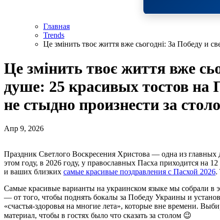
Главная
Trends
Це змінить твоє життя вже сьогодні: За Победу и св
Це змінить твоє життя вже сьо
душе: 25 красивых тостов на 
не стыдно произнести за стол
Апр 9, 2026
Праздник Светлого Воскресения Христова — одна из главных дат в церковном календаре каждого христианина. В
этом году, в 2026 году, у православных Пасха приходится на 1
и ваших близких
самые красивые поздравления с Пасхой 2026
.
Самые красивые варианты на украинском языке мы собрали в э
— от того, чтобы поднять бокалы за Победу Украины и устано
«счастья-здоровья на многие лета», которые вне времени. Выбир
материал, чтобы в гостях было что сказать за столом 😉