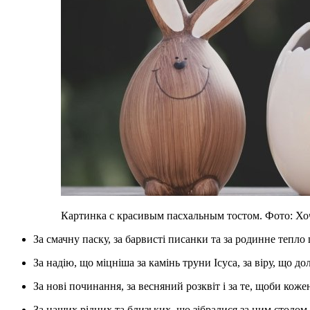
Картинка с красивым пасхальным тостом. Фото: Хо
За смачну паску, за барвисті писанки та за родинне тепло
За надію, що міцніша за камінь труни Ісуса, за віру, що 
За нові починання, за весняний розквіт і за те, щоби ко
За наших рідних та близьких, що зібралися за цим столом. Нехай наша єдність міцніє з кожним днем, а надія