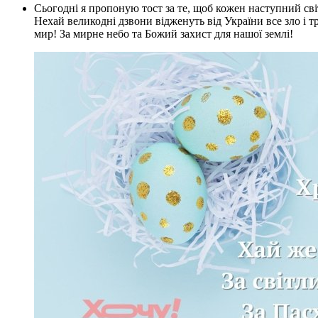
Сьогодні я пропоную тост за те, щоб кожен наступний світанок ми зустрічали з усмішкою і спокоєм у душі.
Нехай великодні дзвони відженуть від України все зло і 
мир! За мирне небо та Божий захист для нашої землі!