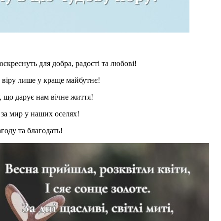
оскреснуть для добра, радості та любові!
а віру лише у краще майбутнє!
, що дарує нам вічне життя!
і за мир у наших оселях!
агоду та благодать!