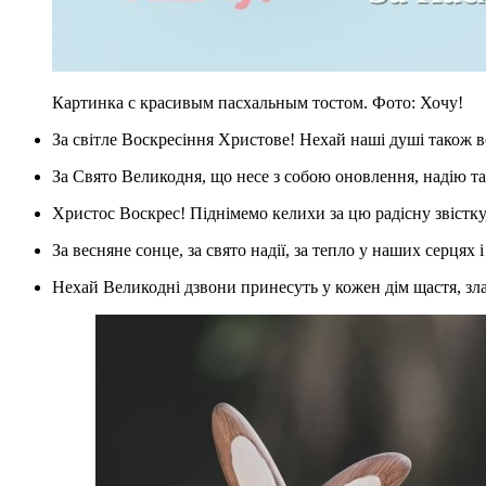
Картинка с красивым пасхальным тостом. Фото: Хочу!
За світле Воскресіння Христове! Нехай наші душі також в
За Свято Великодня, що несе з собою оновлення, надію т
Христос Воскрес! Піднімемо келихи за цю радісну звістку
За весняне сонце, за свято надії, за тепло у наших серцях 
Нехай Великодні дзвони принесуть у кожен дім щастя, зл