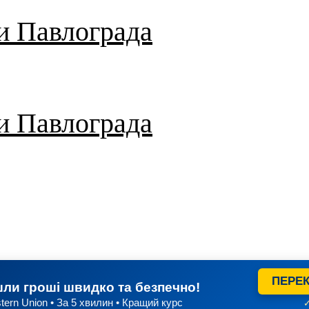
и Павлограда
и Павлограда
ПЕРЕК
ли гроші швидко та безпечно!
tern Union • За 5 хвилин • Кращий курс
✓