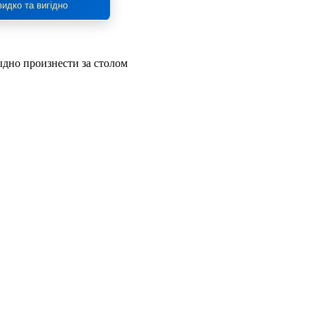
идко та вигідно
тыдно произнести за столом