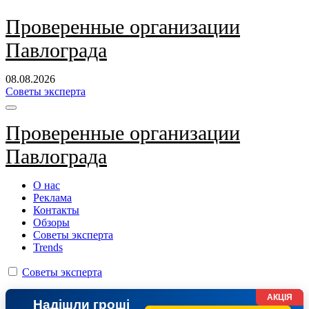
Перейти
Проверенные организации
к
Павлограда
содержанию
08.08.2026
Советы эксперта
Проверенные организации
Павлограда
О нас
Реклама
Контакты
Обзоры
Советы эксперта
Trends
Советы эксперта
АКЦІЯ
Надішли гроші