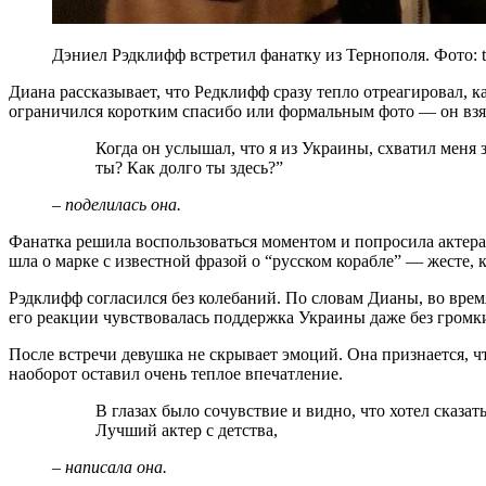
Дэниел Рэдклифф встретил фанатку из Тернополя. Фото: t
Диана рассказывает, что Редклифф сразу тепло отреагировал, к
ограничился коротким спасибо или формальным фото — он взял
Когда он услышал, что я из Украины, схватил меня за руку и сразу стал расспрашивать: “Как
ты? Как долго ты здесь?”
– поделилась она.
Фанатка решила воспользоваться моментом и попросила актера
шла о марке с известной фразой о “русском корабле” — жесте, 
Рэдклифф согласился без колебаний. По словам Дианы, во врем
его реакции чувствовалась поддержка Украины даже без громк
После встречи девушка не скрывает эмоций. Она признается, что
наоборот оставил очень теплое впечатление.
В глазах было сочувствие и видно, что хотел сказать, что поддерживает Украину. Такой милый.
Лучший актер с детства,
– написала она.