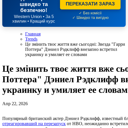
швидко та
ПЕРЕКАЗАТИ ЗАРАЗ
безпечно!
✓ Без комісії
Western Union • За 5
✓ Швидко та вигідно
хвилин • Кращий курс
Главная
Trends
Це змінить твоє життя вже сьогодні: Звезда "Гарри
Поттера" Дэниел Рэдклифф внезапно встретил
украинку и умиляет ее словами
Це змінить твоє життя вже сьо
Поттера" Дэниел Рэдклифф вн
украинку и умиляет ее слова
Апр 22, 2026
Популярный британский актер Дэниел Рэдклифф, известный бл
отреагировавший на перезапуск
от HBO, неожиданно встретилс