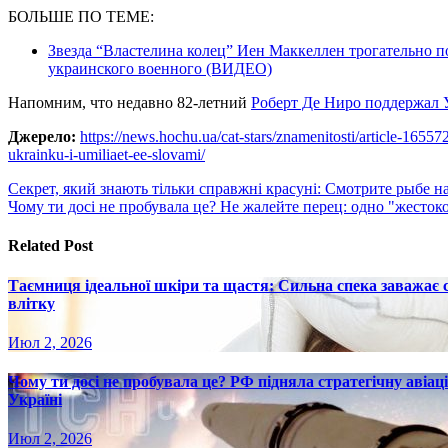
БОЛЬШЕ ПО ТЕМЕ:
Звезда “Властелина колец” Иен Маккеллен трогательно 
украинского военного (ВИДЕО)
Напомним, что недавно 82-летний
Роберт Де Ниро поддержал 
Джерело:
https://news.hochu.ua/cat-stars/znamenitosti/article-165572
ukrainku-i-umiliaet-ee-slovami/
Навигация
Секрет, який знають тільки справжні красуні: Смотрите рыбе на
Чому ти досі не пробувала це? Не жалейте перец: одно "жесток
по
записям
Related Post
Таємниця ідеальної шкіри та щастя: Сильна спека заважає
влітку
Июл 2, 2026
Чому ти досі не пробувала це? РФ підняла стратегічну авіаці
Україні
Июл 2, 2026