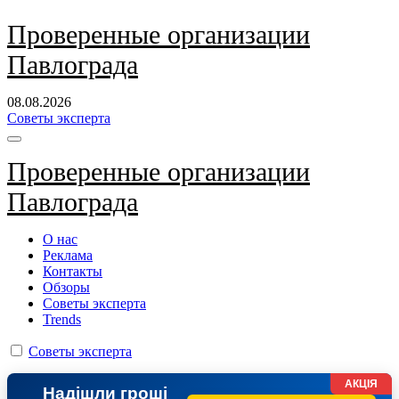
Перейти
Проверенные организации
к
Павлограда
содержанию
08.08.2026
Советы эксперта
Проверенные организации
Павлограда
О нас
Реклама
Контакты
Обзоры
Советы эксперта
Trends
Советы эксперта
АКЦІЯ
Надішли гроші