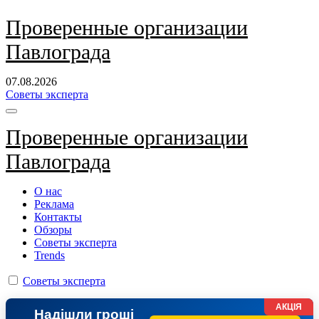
Перейти
Проверенные организации
к
Павлограда
содержанию
07.08.2026
Советы эксперта
Проверенные организации
Павлограда
О нас
Реклама
Контакты
Обзоры
Советы эксперта
Trends
Советы эксперта
АКЦІЯ
Надішли гроші