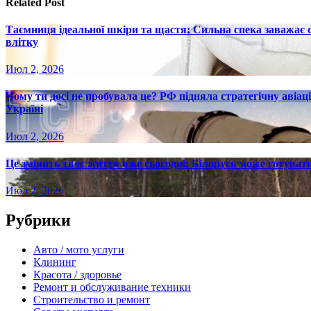
Related Post
Таємниця ідеальної шкіри та щастя: Сильна спека заважає
влітку
Июл 2, 2026
Чому ти досі не пробувала це? РФ підняла стратегічну авіаці
Україні
Июл 2, 2026
Це змінить твоє життя вже сьогодні: Білорусь може готувати
Июл 2, 2026
Рубрики
Авто / мото услуги
Клининг
Красота / здоровье
Ремонт и обслуживание техники
Строительство и ремонт