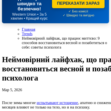
швидко та
ПЕРЕКАЗАТИ ЗАРАЗ
безпечно!
✓ Без комісії
Western Union • За 5
✓ Швидко та вигідно
хвилин • Кращий курс
Главная
Trends
Неймовірний лайфхак, що працює миттєво: 9
способов восстановиться весной и позаботиться о
себе: советы психолога
Неймовірний лайфхак, що пра
восстановиться весной и позаб
психолога
Мар 5, 2026
После зимы многие
испытывают истощение
, апатию и снижен
месяцев влияют не только на тело, но и на психику.