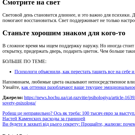
Смотрите на свет
Световой день становится длиннее, и это важно для психики. Д
помогают восстановиться. Свет поддерживает не только настрое
Станьте хорошим знаком для кого-то
В сложное время мы ищем поддержку наружу. Но иногда стоит с
открытку, придержать дверь, подарить цветок. Чем больше та
БОЛЬШЕ ПО ТЕМЕ:
Психологи объяснили, как перестать тащить все на себе и
Напоминаем, любимые цвета оказывают непосредственное вли
Узнайте,
как оттенки разоблачают ваше текущее эмоциональное
Джерело:
https://news.hochu.ua/cat-razvitie/psihologiya/article-163
sovety-psixologa/
Навигация
Робиш це неправильно? Ось як треба: 100 тысяч евро за высту
Настей Каменских расходы за границей
по
Ви будете в захваті від цього секрету: Прощайте, жалюзи: по
записям