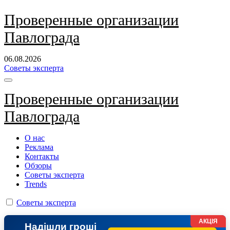
Перейти
Проверенные организации
к
Павлограда
содержанию
06.08.2026
Советы эксперта
Проверенные организации
Павлограда
О нас
Реклама
Контакты
Обзоры
Советы эксперта
Trends
Советы эксперта
АКЦІЯ
Надішли гроші