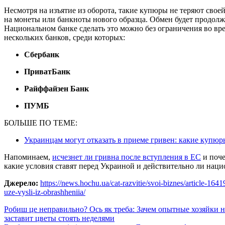
Несмотря на изъятие из оборота, такие купюры не теряют свое
на монеты или банкноты нового образца. Обмен будет продолж
Национальном банке сделать это можно без ограничения во вр
нескольких банков, среди которых:
Сбербанк
ПриватБанк
Райффайзен Банк
ПУМБ
БОЛЬШЕ ПО ТЕМЕ:
Украинцам могут отказать в приеме гривен: какие купюр
Напоминаем,
исчезнет ли гривна после вступления в ЕС
и поче
какие условия ставят перед Украиной и действительно ли наци
Джерело:
https://news.hochu.ua/cat-razvitie/svoi-biznes/article-16
uze-vysli-iz-obrashheniia/
Навигация
Робиш це неправильно? Ось як треба: Зачем опытные хозяйки 
заставит цветы стоять неделями
по