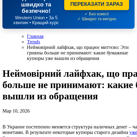
швидко та
ПЕРЕКАЗАТИ ЗАРАЗ
безпечно!
✓ Без комісії
Western Union • За 5
✓ Швидко та вигідно
хвилин • Кращий курс
Главная
Trends
Неймовірний лайфхак, що працює миттєво: Эти
гривны больше не принимают: какие бумажные
купюры уже вышли из обращения
Неймовірний лайфхак, що пр
больше не принимают: какие
вышли из обращения
Мар 10, 2026
В Украине постепенно меняется структура наличных денег – часть бумажных банкнот заменяют металлическими
монетами. В результате некоторые купюры старого дизайна
уже