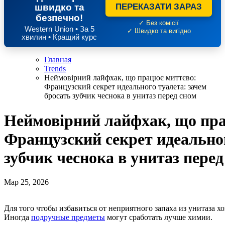
швидко та
ПЕРЕКАЗАТИ ЗАРАЗ
безпечно!
✓ Без комісії
Western Union • За 5
✓ Швидко та вигідно
хвилин • Кращий курс
Главная
Trends
Неймовірний лайфхак, що працює миттєво:
Французский секрет идеального туалета: зачем
бросать зубчик чеснока в унитаз перед сном
Неймовірний лайфхак, що пр
Французский секрет идеальног
зубчик чеснока в унитаз перед
Мар 25, 2026
Для того чтобы избавиться от неприятного запаха из унитаза хозяйки готовы использовать любые средства и способы.
Иногда
подручные предметы
могут сработать лучше химии.