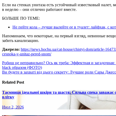
Если на стенках унитаза есть устойчивый известковый налет, м
в неделю – они отлично работают вместе.
БОЛЬШЕ ПО ТЕМЕ:
Не пейте кола – лучше вылейте ее в туалет: лайфхак, с ко
Напоминаем, что некоторые, на первый взгляд, невинные вещ
забить канализацию.
Джерело:
https://news.hochu.ua/cat-house/chistyi-dom/article-16473
cesnoka-v-unitaz-pered-snom/
Навигация
Робиш це неправильно? Ось як треба: Эффектная и загадочная:
black образом (ФОТО)
по
Ви будете в захваті від цього секрету: Лучшие роли Сары Дж
записям
Related Post
Таємниця ідеальної шкіри та щастя: Сильна спека заважає
влітку
Июл 2, 2026