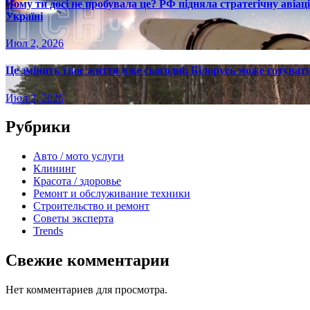
Чому ти досі не пробувала це? РФ підняла стратегічну авіаці
Україні
Июл 2, 2026
Це змінить твоє життя вже сьогодні: Білорусь може готувати
Июл 2, 2026
Рубрики
Авто / мото услуги
Клининг
Красота / здоровье
Ремонт и обслуживание техники
Строительство и ремонт
Советы эксперта
Trends
Свежие комментарии
Нет комментариев для просмотра.