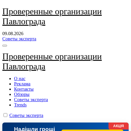
Перейти
Проверенные организации
к
Павлограда
содержанию
09.08.2026
Советы эксперта
Проверенные организации
Павлограда
О нас
Реклама
Контакты
Обзоры
Советы эксперта
Trends
Советы эксперта
АКЦІЯ
Надішли гроші