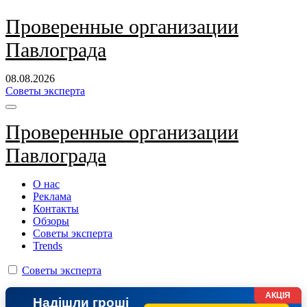
Перейти
Проверенные организации
к
Павлограда
содержанию
08.08.2026
Советы эксперта
Проверенные организации
Павлограда
О нас
Реклама
Контакты
Обзоры
Советы эксперта
Trends
Советы эксперта
АКЦІЯ
Надішли гроші