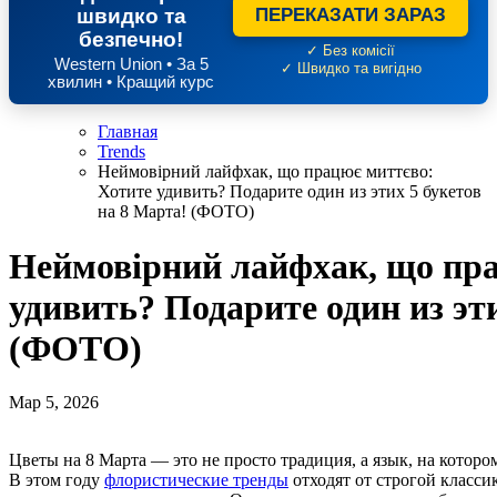
швидко та
ПЕРЕКАЗАТИ ЗАРАЗ
безпечно!
✓ Без комісії
Western Union • За 5
✓ Швидко та вигідно
хвилин • Кращий курс
Главная
Trends
Неймовірний лайфхак, що працює миттєво:
Хотите удивить? Подарите один из этих 5 букетов
на 8 Марта! (ФОТО)
Неймовірний лайфхак, що пра
удивить? Подарите один из эти
(ФОТО)
Мар 5, 2026
Цветы на 8 Марта — это не просто традиция, а язык, на котором мы выражаем восхищение, благодарность и любовь.
В этом году
флористические тренды
отходят от строгой класси