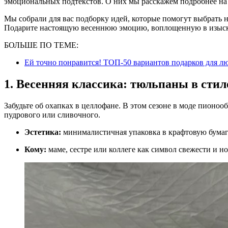
эмоциональных подтекстов. О них мы расскажем подробнее на 
Мы собрали для вас подборку идей, которые помогут выбрать н
Подарите настоящую весеннюю эмоцию, воплощенную в изыска
БОЛЬШЕ ПО ТЕМЕ:
Ей точно понравится! ТОП-50 вариантов подарков для л
1. Весенняя классика: тюльпаны в сти
Забудьте об охапках в целлофане. В этом сезоне в моде пионо
пудрового или сливочного.
Эстетика:
минималистичная упаковка в крафтовую бумагу
Кому:
маме, сестре или коллеге как символ свежести и н