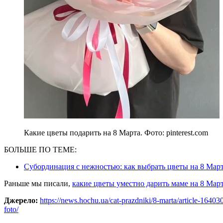
Какие цветы подарить на 8 Марта. Фото: pinterest.com
БОЛЬШЕ ПО ТЕМЕ:
Субординация с нежностью: как выбрать цветы на 8 Мар
Раньше мы писали,
какие цветы уместно дарить маме на 8 Мар
Джерело:
https://news.hochu.ua/cat-prazdniki/8-marta/article-164030
foto/