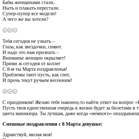
Бабы женщинами стали,
Ныть и плакать перестали.
Супер-пупер все модели!
А чего же вы хотели?
㋛㋛㋛
Тебя сегодня не узнать –
Глаза, как звездочки, сияют.
И надо это нам признать –
Вниманье женщин окрыляет!
Прими ж сегодня от коллег
С 8-м ты Марта поздравленья!
Проблемы тают пусть, как снег,
И прочь текут ручьем весенним!
㋛㋛㋛
С праздником! Желаю тебе наконец-то найти ответ на вопрос «К
Пусть твоя единственная очередь в жизни будет за билетами в 
цвета маникюра. Ты лучшая, даже когда «немного» опаздываеш
Смешные поздравления с 8 Марта девушке:
Здравствуй, милая моя!