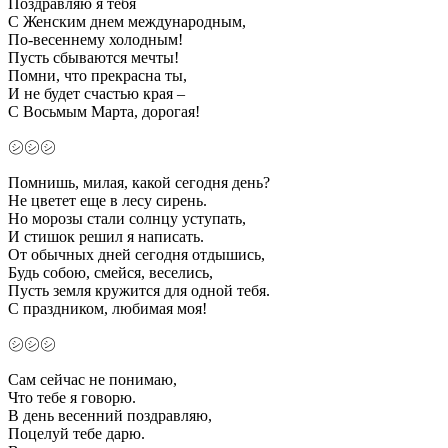
Поздравляю я тебя
С Женским днем международным,
По-весеннему холодным!
Пусть сбываются мечты!
Помни, что прекрасна ты,
И не будет счастью края –
С Восьмым Марта, дорогая!
㋛㋛㋛
Помнишь, милая, какой сегодня день?
Не цветет еще в лесу сирень.
Но морозы стали солнцу уступать,
И стишок решил я написать.
От обычных дней сегодня отдышись,
Будь собою, смейся, веселись,
Пусть земля кружится для одной тебя.
С праздником, любимая моя!
㋛㋛㋛
Сам сейчас не понимаю,
Что тебе я говорю.
В день весенний поздравляю,
Поцелуй тебе дарю.