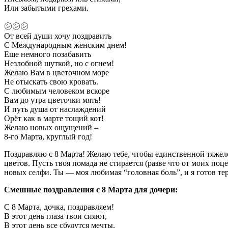
Или забытыми грехами.
㋛㋛㋛
От всей души хочу поздравить
С Международным женским днем!
Еще немного позабавить
Незлобной шуткой, но с огнем!
Желаю Вам в цветочном море
Не отыскать свою кровать.
С любимым человеком вскоре
Вам до утра цветочки мять!
И путь душа от наслаждений
Орёт как в марте тощий кот!
Желаю новых ощущений –
8-го Марта, круглый год!
Поздравляю с 8 Марта! Желаю тебе, чтобы единственной тяжел
цветов. Пусть твоя помада не стирается (разве что от моих поце
новых селфи. Ты — моя любимая “головная боль”, и я готов тер
Смешные поздравления с 8 Марта для дочери:
С 8 Марта, дочка, поздравляем!
В этот день глаза твои сияют,
В этот день все сбудутся мечты,