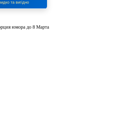
идко та вигідно
орция юмора до 8 Марта