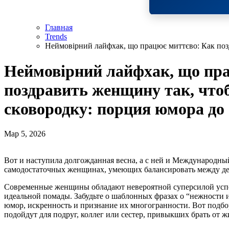
Главная
Trends
Неймовірний лайфхак, що працює миттєво: Как позд
Неймовірний лайфхак, що пр
поздравить женщину так, чтоб
сковородку: порция юмора до
Мар 5, 2026
Вот и наступила долгожданная весна, а с ней и Международн
самодостаточных женщинах, умеющих балансировать между де
Современные женщины обладают невероятной суперсилой успев
идеальной помады. Забудьте о шаблонных фразах о “нежности
юмор, искренность и признание их многогранности. Вот подбо
подойдут для подруг, коллег или сестер, привыкших брать от 