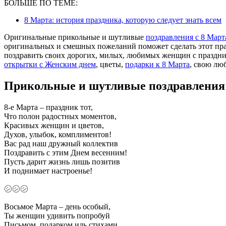
БОЛЬШЕ ПО ТЕМЕ:
8 Марта: история праздника, которую следует знать всем
Оригинальные прикольные и шутливые
поздравления с 8 Март
оригинальных и смешных пожеланий поможет сделать этот пра
поздравить своих дорогих, милых, любимых женщин с праздни
открытки с Женским днем
, цветы,
подарки к 8 Марта
, свою лю
Прикольные и шутливые поздравления 
8-е Марта – праздник тот,
Что полон радостных моментов,
Красивых женщин и цветов,
Духов, улыбок, комплиментов!
Вас рад наш дружный коллектив
Поздравить с этим Днем весенним!
Пусть дарит жизнь лишь позитив
И поднимает настроенье!
㋛㋛㋛
Восьмое Марта – день особый,
Ты женщин удивить попробуй
Письмом, подарком иль стихами,