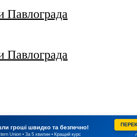
и Павлограда
и Павлограда
ПЕРЕК
ли гроші швидко та безпечно!
tern Union • За 5 хвилин • Кращий курс
✓