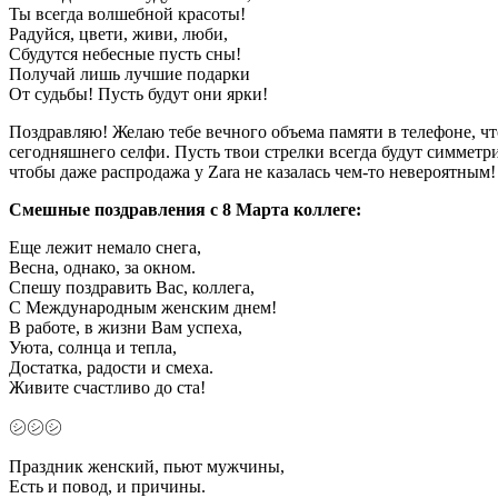
Ты всегда волшебной красоты!
Радуйся, цвети, живи, люби,
Сбудутся небесные пусть сны!
Получай лишь лучшие подарки
От судьбы! Пусть будут они ярки!
Поздравляю! Желаю тебе вечного объема памяти в телефоне, чт
сегодняшнего селфи. Пусть твои стрелки всегда будут симметр
чтобы даже распродажа у Zara не казалась чем-то невероятным!
Смешные поздравления с 8 Марта коллеге:
Еще лежит немало снега,
Весна, однако, за окном.
Спешу поздравить Вас, коллега,
С Международным женским днем!
В работе, в жизни Вам успеха,
Уюта, солнца и тепла,
Достатка, радости и смеха.
Живите счастливо до ста!
㋛㋛㋛
Праздник женский, пьют мужчины,
Есть и повод, и причины.