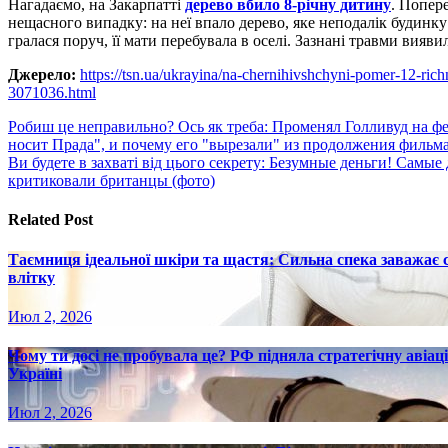
Нагадаємо, на Закарпатті
дерево вбило 8-річну дитину
. Попер
нещасного випадку: на неї впало дерево, яке неподалік будинку
гралася поруч, її мати перебувала в оселі. Зазнані травми вияв
Джерело:
https://tsn.ua/ukrayina/na-chernihivshchyni-pomer-12-ric
3071036.html
Навигация
Робиш це неправильно? Ось як треба: Променял Голливуд на фе
носит Прада", и почему его "вырезали" из продолжения фильм
по
Ви будете в захваті від цього секрету: Безумные деньги! Самые
записям
критиковали британцы (фото)
Related Post
Таємниця ідеальної шкіри та щастя: Сильна спека заважає
влітку
Июл 2, 2026
Чому ти досі не пробувала це? РФ підняла стратегічну авіаці
Україні
Июл 2, 2026