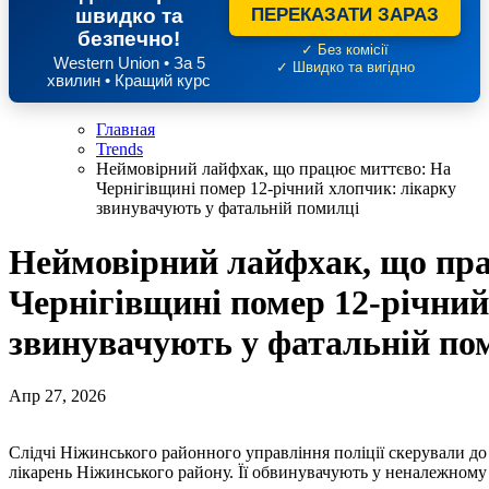
швидко та
ПЕРЕКАЗАТИ ЗАРАЗ
безпечно!
✓ Без комісії
Western Union • За 5
✓ Швидко та вигідно
хвилин • Кращий курс
Главная
Trends
Неймовірний лайфхак, що працює миттєво: На
Чернігівщині помер 12-річний хлопчик: лікарку
звинувачують у фатальній помилці
Неймовірний лайфхак, що пр
Чернігівщині помер 12-річний
звинувачують у фатальній по
Апр 27, 2026
Слідчі Ніжинського районного управління поліції скерували до суду обвинувальний акт щодо лікарки однієї з
лікарень Ніжинського району. Її обвинувачують у неналежному