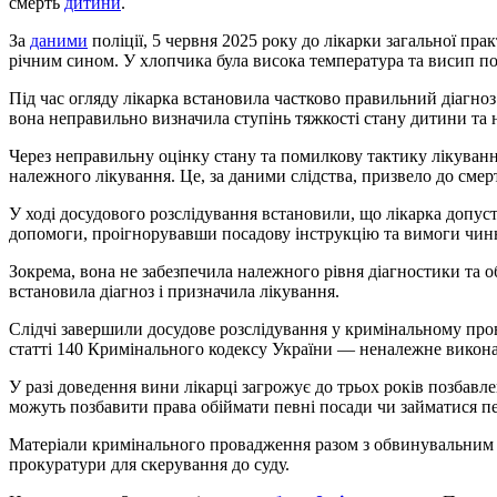
смерть
дитини
.
За
даними
поліції, 5 червня 2025 року до лікарки загальної пр
річним сином. У хлопчика була висока температура та висип по 
Під час огляду лікарка встановила частково правильний діагноз
вона неправильно визначила ступінь тяжкості стану дитини та 
Через неправильну оцінку стану та помилкову тактику лікуванн
належного лікування. Це, за даними слідства, призвело до смер
У ході досудового розслідування встановили, що лікарка допус
допомоги, проігнорувавши посадову інструкцію та вимоги чинн
Зокрема, вона не забезпечила належного рівня діагностики та 
встановила діагноз і призначила лікування.
Слідчі завершили досудове розслідування у кримінальному про
статті 140 Кримінального кодексу України — неналежне викон
У разі доведення вини лікарці загрожує до трьох років позбавле
можуть позбавити права обіймати певні посади чи займатися пе
Матеріали кримінального провадження разом з обвинувальним
прокуратури для скерування до суду.