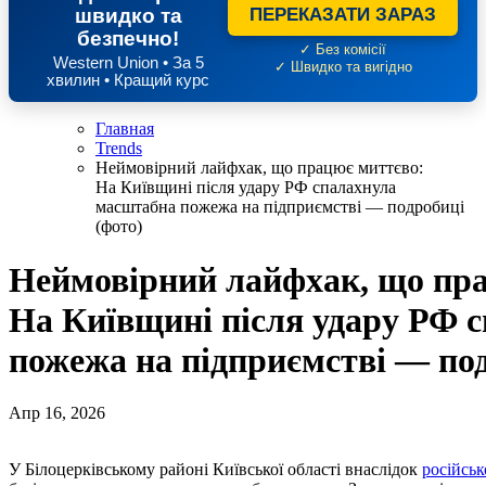
швидко та
ПЕРЕКАЗАТИ ЗАРАЗ
безпечно!
✓ Без комісії
Western Union • За 5
✓ Швидко та вигідно
хвилин • Кращий курс
Главная
Trends
Неймовірний лайфхак, що працює миттєво:
На Київщині після удару РФ спалахнула
масштабна пожежа на підприємстві — подробиці
(фото)
Неймовірний лайфхак, що пр
На Київщині після удару РФ 
пожежа на підприємстві — под
Апр 16, 2026
У Білоцерківському районі Київської області внаслідок
російськ