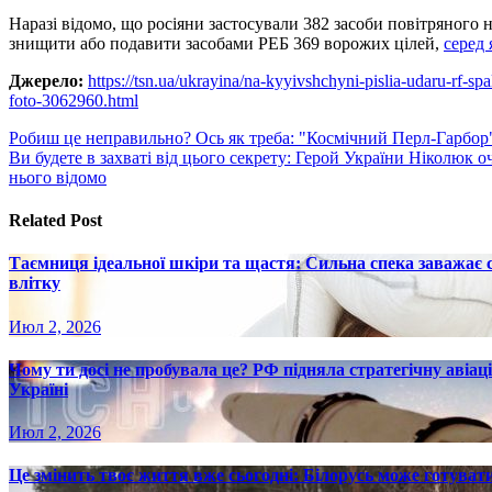
Наразі відомо, що росіяни застосували 382 засоби повітряного
знищити або подавити засобами РЕБ 369 ворожих цілей,
серед 
Джерело:
https://tsn.ua/ukrayina/na-kyyivshchyni-pislia-udaru-rf-
foto-3062960.html
Навигация
Робиш це неправильно? Ось як треба: "Космічний Перл-Гарбор"
Ви будете в захваті від цього секрету: Герой України Ніколюк 
по
нього відомо
записям
Related Post
Таємниця ідеальної шкіри та щастя: Сильна спека заважає
влітку
Июл 2, 2026
Чому ти досі не пробувала це? РФ підняла стратегічну авіаці
Україні
Июл 2, 2026
Це змінить твоє життя вже сьогодні: Білорусь може готувати