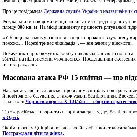
будівлю, що спричинило масштабну пожежу. За попередніми да
Про це повідомила
Державна служба України з надзвичайних с
Рятувальники повідомили, що російський снаряд поцілив у при
площу
800 кв. м
. На місці інциденту працюють рятувальні підр
«У Білоцерківському районі внаслідок ворожого влучання у ви
пожежа… Наразі триває ліквідація», — зазначили у відомстві.
Пожежники продовжують роботу над локалізацією та повним га
збитків на підприємстві уточнюється. Представники екстрених
не постраждали.
Масована атака РФ 15 квітня — що від
Нагадаємо, російські війська провели масштабну повітряну ата
й повітряного базування, а також ударні безпілотники. Ввечері
з акваторії
Чорного моря та Х-101/555 — з бортів стратегічної
Також російська терористична армія завдала удару безпілотник
в Одесі.
Окрім цього, у Дніпрі внаслідок російської атаки сталося займан
Постраждали діти та жінка.