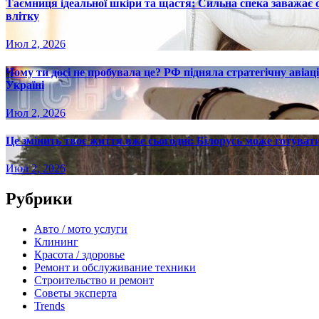
Таємниця ідеальної шкіри та щастя: Сильна спека заважає
влітку
Июл 2, 2026
Чому ти досі не пробувала це? РФ підняла стратегічну авіаці
Україні
Июл 2, 2026
Це змінить твоє життя вже сьогодні: Білорусь може готувати
Июл 2, 2026
Рубрики
Авто / мото услуги
Клининг
Красота / здоровье
Ремонт и обслуживание техники
Строительство и ремонт
Советы эксперта
Trends