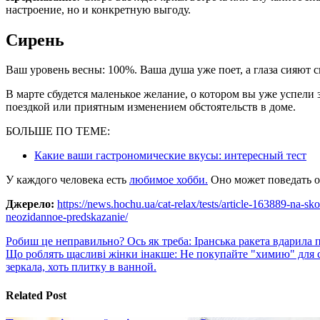
настроение, но и конкретную выгоду.
Сирень
Ваш уровень весны: 100%. Ваша душа уже поет, а глаза сияют 
В марте сбудется маленькое желание, о котором вы уже успели
поездкой или приятным изменением обстоятельств в доме.
БОЛЬШЕ ПО ТЕМЕ:
Какие ваши гастрономические вкусы: интересный тест
У каждого человека есть
любимое хобби.
Оно может поведать о
Джерело:
https://news.hochu.ua/cat-relax/tests/article-163889-na-sk
neozidannoe-predskazanie/
Навигация
Робиш це неправильно? Ось як треба: Іранська ракета вдарила п
Що роблять щасливі жінки інакше: Не покупайте "химию" для 
по
зеркала, хоть плитку в ванной.
записям
Related Post