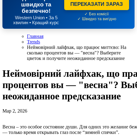
швидко та
ПЕРЕКАЗАТИ ЗАРАЗ
безпечно!
✓ Без комісії
Western Union • За 5
✓ Швидко та вигідно
хвилин • Кращий курс
Главная
Trends
Неймовірний лайфхак, що працює миттєво: На
сколько процентов вы — "весна"? Выберите
цветок и получите неожиданное предсказание
Неймовірний лайфхак, що пра
процентов вы — "весна"? Выб
неожиданное предсказание
Мар 2, 2026
Весна – это особое состояние души. Для одних это желание бежать навстречу солнцу и приключениям, а для других
— только время открывать глаз после “зимней спячки”.