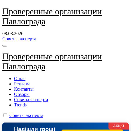
Перейти
Проверенные организации
к
Павлограда
содержанию
08.08.2026
Советы эксперта
Проверенные организации
Павлограда
О нас
Реклама
Контакты
Обзоры
Советы эксперта
Trends
Советы эксперта
АКЦІЯ
Надішли гроші