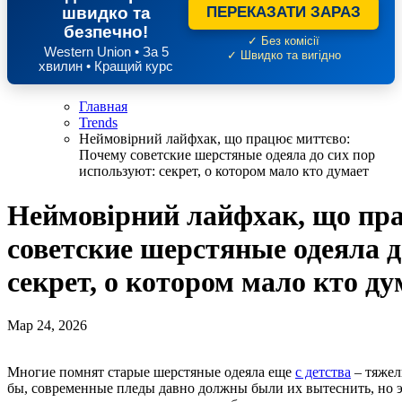
швидко та
ПЕРЕКАЗАТИ ЗАРАЗ
безпечно!
✓ Без комісії
Western Union • За 5
✓ Швидко та вигідно
хвилин • Кращий курс
Главная
Trends
Неймовірний лайфхак, що працює миттєво:
Почему советские шерстяные одеяла до сих пор
используют: секрет, о котором мало кто думает
Неймовірний лайфхак, що пр
советские шерстяные одеяла д
секрет, о котором мало кто ду
Мар 24, 2026
Многие помнят старые шерстяные одеяла еще
с детства
– тяжел
бы, современные пледы давно должны были их вытеснить, но эт