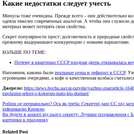
Какие недостатки следует учесть
Минусы тоже очевидны. Прежде всего – они действительно колю
одеяла тяжелее современных аналогов. А чтобы они служили д
материал может потерять свои свойства.
Секрет популярности прост: долговечность и природные свойст
прежнему выдерживают конкуренцию с новыми вариантами.
БОЛЬШЕ ПО ТЕМЕ:
Почему в квартирах СССР входная дверь открывалась вн
Напомним, каковы были
реальные цены и дефицит в СССР
. Уз
огромными очередями, а кофе и качественная колбаса считалис
Джерело:
https://news.hochu.ua/cat-razvitie/vazhno-znat/article-16
ispolzuiut-sekret-o-kotorom-malo-kto-dumaet/
Навигация
Робиш це неправильно? Ось як треба: Секретні дані ЄС під заг
інформацію Кремлю
по
Ви будете в захваті від цього секрету: Лучшие поздравления с
записям
картинки к празднику
Related Post