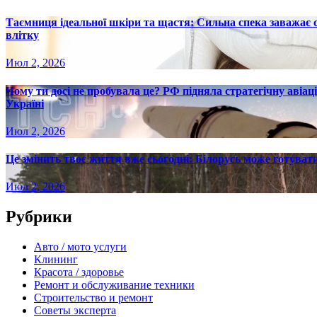
Таємниця ідеальної шкіри та щастя: Сильна спека заважає
влітку
Июл 2, 2026
Чому ти досі не пробувала це? РФ підняла стратегічну авіаці
Україні
Июл 2, 2026
Це змінить твоє життя вже сьогодні: Білорусь може готувати
Июл 2, 2026
Рубрики
Авто / мото услуги
Клининг
Красота / здоровье
Ремонт и обслуживание техники
Строительство и ремонт
Советы эксперта