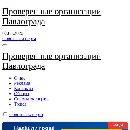
Перейти
Проверенные организации
к
Павлограда
содержанию
07.08.2026
Советы эксперта
Проверенные организации
Павлограда
О нас
Реклама
Контакты
Обзоры
Советы эксперта
Trends
Советы эксперта
АКЦІЯ
Надішли гроші