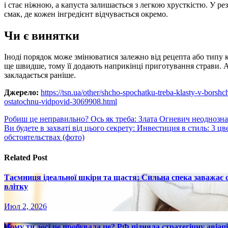
і стає ніжною, а капуста залишається з легкою хрусткістю. У ре
смак, де кожен інгредієнт відчувається окремо.
Чи є винятки
Іноді порядок може змінюватися залежно від рецепта або типу 
ще швидше, тому її додають наприкінці приготування страви. А
закладається раніше.
Джерело:
https://tsn.ua/other/shcho-spochatku-treba-klasty-v-borsh
ostatochnu-vidpovid-3069908.html
Навигация
Робиш це неправильно? Ось як треба: Злата Огневич неоднозна
Ви будете в захваті від цього секрету: Инвестиция в стиль: 3 
по
обстоятельствах (фото)
записям
Related Post
Таємниця ідеальної шкіри та щастя: Сильна спека заважає
влітку
Июл 2, 2026
Чому ти досі не пробувала це? РФ підняла стратегічну авіаці