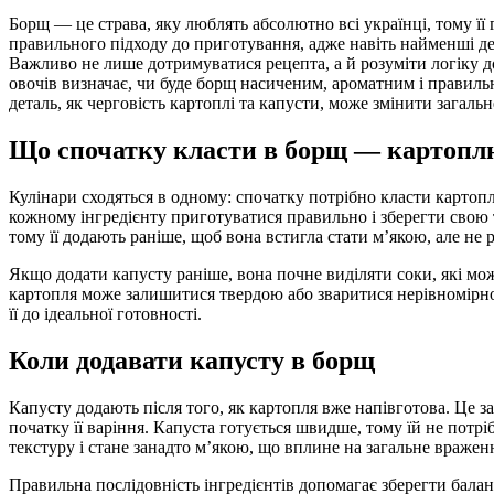
Борщ — це страва, яку люблять абсолютно всі українці, тому її готують у кожному домі. Однак він потребує
правильного підходу до приготування, адже навіть найменші дет
Важливо не лише дотримуватися рецепта, а й розуміти логіку д
овочів визначає, чи буде борщ насиченим, ароматним і правильно
деталь, як черговість картоплі та капусти, може змінити загаль
Що спочатку класти в борщ — картопл
Кулінари сходяться в одному: спочатку потрібно класти картоп
кожному інгредієнту приготуватися правильно і зберегти свою т
тому її додають раніше, щоб вона встигла стати м’якою, але не 
Якщо додати капусту раніше, вона почне виділяти соки, які мож
картопля може залишитися твердою або зваритися нерівномірно
її до ідеальної готовності.
Коли додавати капусту в борщ
Капусту додають після того, як картопля вже напівготова. Це за
початку її варіння. Капуста готується швидше, тому їй не потрі
текстуру і стане занадто м’якою, що вплине на загальне враженн
Правильна послідовність інгредієнтів допомагає зберегти балан