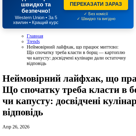
швидко та
ПЕРЕКАЗАТИ ЗАРАЗ
безпечно!
✓ Без комісії
Western Union • За 5
✓ Швидко та вигідно
хвилин • Кращий курс
Главная
Trends
Неймовірний лайфхак, що працює миттєво:
Що спочатку треба класти в борщ — картоплю
чи капусту: досвідчені кулінари дали остаточну
відповідь
Неймовірний лайфхак, що пр
Що спочатку треба класти в
чи капусту: досвідчені куліна
відповідь
Апр 26, 2026