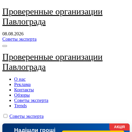
Перейти
Проверенные организации
к
Павлограда
содержанию
08.08.2026
Советы эксперта
Проверенные организации
Павлограда
О нас
Реклама
Контакты
Обзоры
Советы эксперта
Trends
Советы эксперта
АКЦІЯ
Надішли гроші