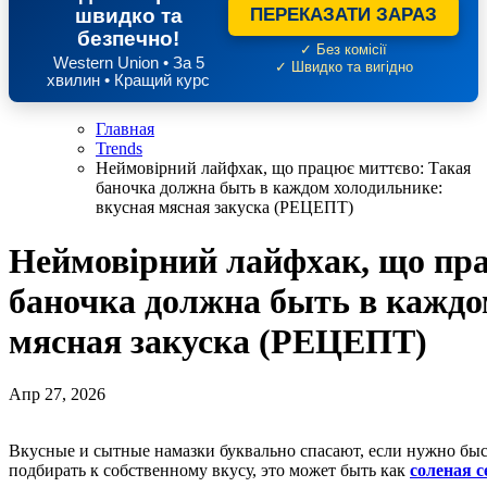
швидко та
ПЕРЕКАЗАТИ ЗАРАЗ
безпечно!
✓ Без комісії
Western Union • За 5
✓ Швидко та вигідно
хвилин • Кращий курс
Главная
Trends
Неймовірний лайфхак, що працює миттєво: Такая
баночка должна быть в каждом холодильнике:
вкусная мясная закуска (РЕЦЕПТ)
Неймовірний лайфхак, що пра
баночка должна быть в каждо
мясная закуска (РЕЦЕПТ)
Апр 27, 2026
Вкусные и сытные намазки буквально спасают, если нужно быстро поесть. Тем более, что ингредиенты можно
подбирать к собственному вкусу, это может быть как
соленая с