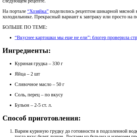
следующем рецепте.
На портале
“Хозяйка”
поделились рецептом шикарной мясной н
холодильнике. Прекрасный вариант к завтраку или просто на п
БОЛЬШЕ ПО ТЕМЕ:
“Вкуснее картошки мы еще не ели”: блогер проверила с
Ингредиенты:
Куриная грудка – 330 г
Яйца – 2 шт
Сливочное масло – 50 г
Соль, перец – по вкусу
Бульон – 2-5 ст. л.
Способ приготовления:
Варим куриную грудку до готовности в подсоленной воде. По возможности оставляем ее остыть в бульоне –
тогда вкус будет лучше. Достаем из бульона и нарезаем 