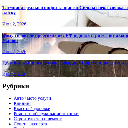
Таємниця ідеальної шкіри та щастя: Сильна спека заважає
влітку
Июл 2, 2026
Чому ти досі не пробувала це? РФ підняла стратегічну авіаці
Україні
Июл 2, 2026
Це змінить твоє життя вже сьогодні: Білорусь може готувати
Июл 2, 2026
Рубрики
Авто / мото услуги
Клининг
Красота / здоровье
Ремонт и обслуживание техники
Строительство и ремонт
Советы эксперта