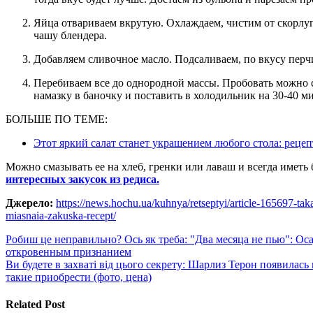
Яйца отвариваем вкрутую. Охлаждаем, чистим от скорлупы и режем пополам. Составляем вместе с мясом в
чашу блендера.
Добавляем сливочное масло. Подсаливаем, по вкусу перч
Перебиваем все до однородной массы. Пробовать можно сразу, однако будет гораздо вкуснее, если переложить
намазку в баночку и поставить в холодильник на 30-40 ми
БОЛЬШЕ ПО ТЕМЕ:
Этот яркий салат станет украшением любого стола: реце
Можно смазывать ее на хлеб, гренки или лаваш и всегда иметь
интересных закусок из редиса.
Джерело:
https://news.hochu.ua/kuhnya/retseptyi/article-165697-ta
miasnaia-zakuska-recept/
Навигация
Робиш це неправильно? Ось як треба: "Два месяца не пью": Оса
откровенным признанием
по
Ви будете в захваті від цього секрету: Шарлиз Терон появилась
записям
такие приобрести (фото, цена)
Related Post