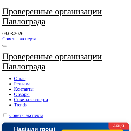
Перейти
Проверенные организации
к
Павлограда
содержанию
09.08.2026
Советы эксперта
Проверенные организации
Павлограда
О нас
Реклама
Контакты
Обзоры
Советы эксперта
Trends
Советы эксперта
АКЦІЯ
Надішли гроші