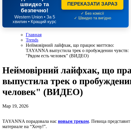
швидко та
ПЕРЕКАЗАТИ ЗАРАЗ
безпечно!
✓ Без комісії
Western Union • За 5
✓ Швидко та вигідно
хвилин • Кращий курс
Главная
Trends
Неймовірний лайфхак, що працює миттєво:
TAYANNA выпустила трек о пробуждении чувств:
"Рядом есть человек" (ВИДЕО)
Неймовірний лайфхак, що пр
выпустила трек о пробуждении
человек" (ВИДЕО)
Мар 19, 2026
TAYANNA порадовала нас
новым треком
. Певица представи
материале на “Хочу!”.