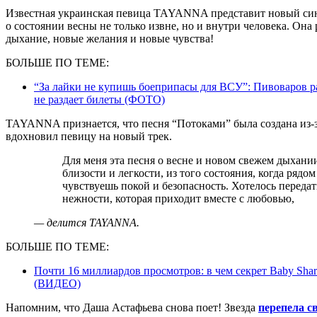
Известная украинская певица TAYANNA представит новый син
о состоянии весны не только извне, но и внутри человека. Она 
дыхание, новые желания и новые чувства!
БОЛЬШЕ ПО ТЕМЕ:
“За лайки не купишь боеприпасы для ВСУ”: Пивоваров ра
не раздает билеты (ФОТО)
TAYANNA признается, что песня “Потоками” была создана из-
вдохновил певицу на новый трек.
Для меня эта песня о весне и новом свежем дыхании нежности. Она родилась из чувств
близости и легкости, из того состояния, когда рядом
чувствуешь покой и безопасность. Хотелось передать
нежности, которая приходит вместе с любовью,
— делится TAYANNA.
БОЛЬШЕ ПО ТЕМЕ:
Почти 16 миллиардов просмотров: в чем секрет Baby Shar
(ВИДЕО)
Напомним, что Даша Астафьева снова поет! Звезда
перепела с