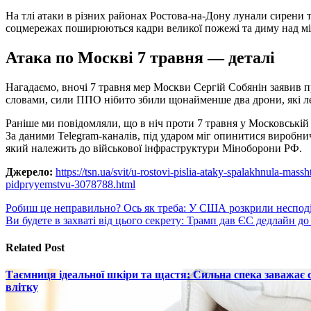
На тлі атаки в різних районах Ростова-на-Дону лунали сирени
соцмережах поширюються кадри великої пожежі та диму над мі
Атака по Москві 7 травня — деталі
Нагадаємо, вночі 7 травня мер Москви Сергій Собянін заявив 
словами, сили ППО нібито збили щонайменше два дрони, які ле
Раніше ми повідомляли, що в ніч проти 7 травня у Московській
За даними Telegram-каналів, під ударом міг опинитися виробн
який належить до військової інфраструктури Міноборони РФ.
Джерело:
https://tsn.ua/svit/u-rostovi-pislia-ataky-spalakhnula-mass
pidpryyemstvu-3078788.html
Навигация
Робиш це неправильно? Ось як треба: У США розкрили несподів
Ви будете в захваті від цього секрету: Трамп дав ЄС дедлайн д
по
записям
Related Post
Таємниця ідеальної шкіри та щастя: Сильна спека заважає
влітку