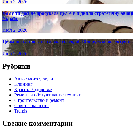
Июл 2, 2026
Чому ти досі не пробувала це? РФ підняла стратегічну авіаці
Україні
Июл 2, 2026
Це змінить твоє життя вже сьогодні: Білорусь може готувати
Июл 2, 2026
Рубрики
Авто / мото услуги
Клининг
Красота / здоровье
Ремонт и обслуживание техники
Строительство и ремонт
Советы эксперта
Trends
Свежие комментарии