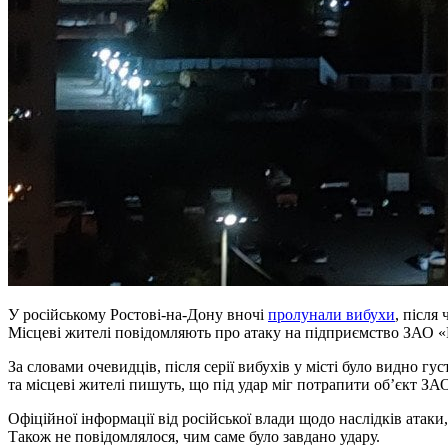
У російському Ростові-на-Дону вночі
пролунали вибухи
, після
Місцеві жителі повідомляють про атаку на підприємство ЗАО 
За словами очевидців, після серії вибухів у місті було видно гу
та місцеві жителі пишуть, що під удар міг потрапити об’єкт З
Офіційної інформації від російської влади щодо наслідків атак
Також не повідомлялося, чим саме було завдано удару.