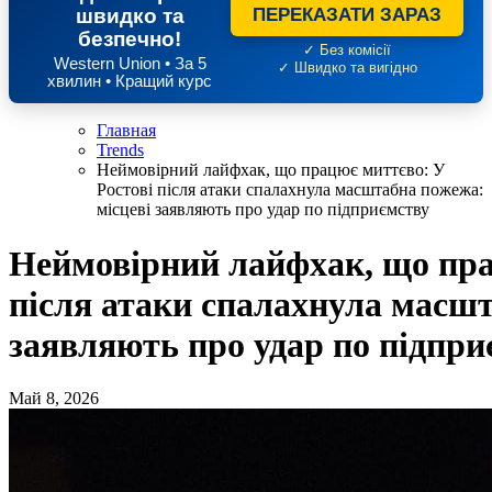
швидко та
ПЕРЕКАЗАТИ ЗАРАЗ
безпечно!
✓ Без комісії
Western Union • За 5
✓ Швидко та вигідно
хвилин • Кращий курс
Главная
Trends
Неймовірний лайфхак, що працює миттєво: У
Ростові після атаки спалахнула масштабна пожежа:
місцеві заявляють про удар по підприємству
Неймовірний лайфхак, що пра
після атаки спалахнула масшт
заявляють про удар по підпри
Май 8, 2026