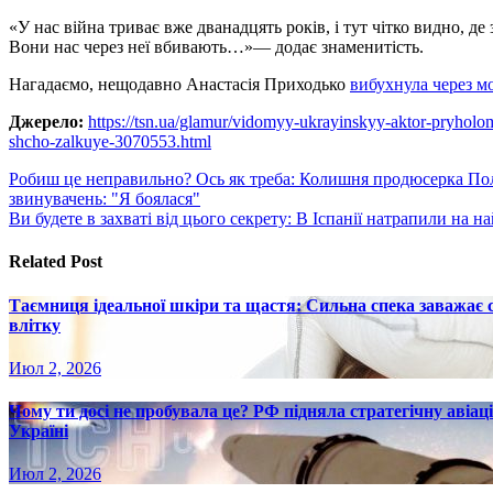
«У нас війна триває вже дванадцять років, і тут чітко видно, де
Вони нас через неї вбивають…»— додає знаменитість.
Нагадаємо, нещодавно Анастасія Приходько
вибухнула через м
Джерело:
https://tsn.ua/glamur/vidomyy-ukrayinskyy-aktor-pryholo
shcho-zalkuye-3070553.html
Навигация
Робиш це неправильно? Ось як треба: Колишня продюсерка Поляк
звинувачень: "Я боялася"
по
Ви будете в захваті від цього секрету: В Іспанії натрапили на н
записям
Related Post
Таємниця ідеальної шкіри та щастя: Сильна спека заважає
влітку
Июл 2, 2026
Чому ти досі не пробувала це? РФ підняла стратегічну авіаці
Україні
Июл 2, 2026