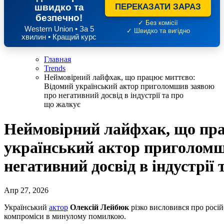
швидко та
ПЕРЕКАЗАТИ ЗАРАЗ
безпечно!
✓ Без комісії
Western Union • За 5
✓ Швидко та вигідно
хвилин • Кращий курс
Главная
Trends
Неймовірний лайфхак, що працює миттєво:
Відомий український актор приголомшив заявою
про негативний досвід в індустрії та про
що жалкує
Неймовірний лайфхак, що пра
український актор приголом
негативний досвід в індустрії
Апр 27, 2026
Український
актор
Олексій Лейбюк
різко висловився про росій
компроміси в минулому помилкою.