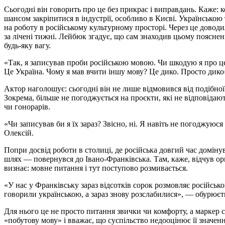
Сьогодні він говорить про це без прикрас і виправдань. Каже:
шансом закріпитися в індустрії, особливо в Києві. Українською 
на роботу в російському культурному просторі. Через це довод
за лічені тижні. Лейбюк згадує, що сам знаходив цьому пояснен
будь-яку вагу.
«Так, я записував проби російською мовою. Чи шкодую я про це 
Це Україна. Чому я мав вчити іншу мову? Це дико. Просто дико»
Актор наголошує: сьогодні він не лише відмовився від подібної
Зокрема, більше не погоджується на проєкти, які не відповіда
чи гонорарів.
«Чи записував би я їх зараз? Звісно, ні. Я навіть не погоджуюс
Олексій.
Попри досвід роботи в столиці, де російська довгий час домін
шлях — повернувся до Івано-Франківська. Там, каже, відчув орг
визнає: мовне питання і тут поступово розмивається.
«У нас у Франківську зараз відсотків сорок розмовляє російськ
говорили українською, а зараз знову розслабилися», — обурюєт
Для нього це не просто питання звички чи комфорту, а маркер с
«побутову мову» і вважає, що суспільство недооцінює її значен