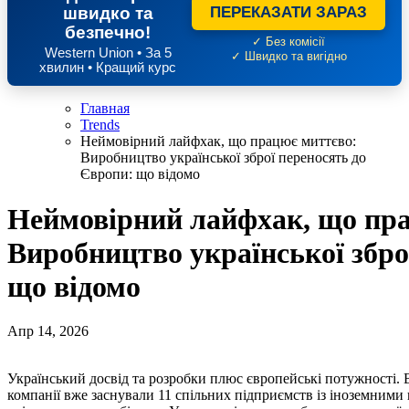
швидко та
ПЕРЕКАЗАТИ ЗАРАЗ
безпечно!
✓ Без комісії
Western Union • За 5
✓ Швидко та вигідно
хвилин • Кращий курс
Главная
Trends
Неймовірний лайфхак, що працює миттєво:
Виробництво української зброї переносять до
Європи: що відомо
Неймовірний лайфхак, що пр
Виробництво української збро
що відомо
Апр 14, 2026
Український досвід та розробки плюс європейські потужності. В межах ініціативи «Build with Ukraine» наші оборонні
компанії вже заснували 11 спільних підприємств із іноземними