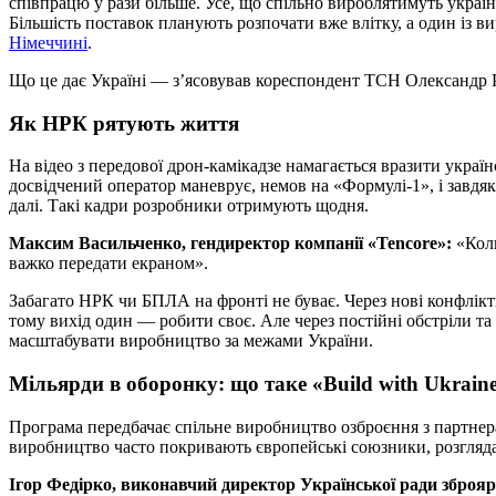
співпрацю у рази більше. Усе, що спільно вироблятимуть українс
Більшість поставок планують розпочати вже влітку, а один із в
Німеччині
.
Що це дає Україні — з’ясовував кореспондент ТСН Олександр
Як НРК рятують життя
На відео з передової дрон-камікадзе намагається вразити укра
досвідчений оператор маневрує, немов на «Формулі-1», і завдя
далі. Такі кадри розробники отримують щодня.
Максим Васильченко, гендиректор компанії «Tencore»:
«Коли
важко передати екраном».
Забагато НРК чи БПЛА на фронті не буває. Через нові конфлікти
тому вихід один — робити своє. Але через постійні обстріли та
масштабувати виробництво за межами України.
Мільярди в оборонку: що таке «Build with Ukrain
Програма передбачає спільне виробництво озброєння з партнера
виробництво часто покривають європейські союзники, розгляда
Ігор Федірко, виконавчий директор Української ради зброяр