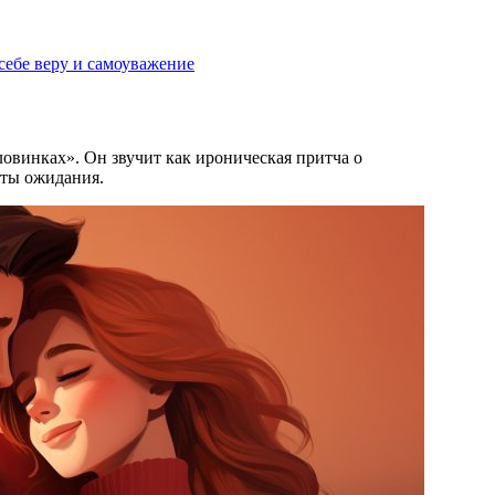
 себе веру и самоуважение
ловинках». Он звучит как ироническая притча о
аты ожидания.