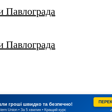
и Павлограда
и Павлограда
ПЕРЕК
ли гроші швидко та безпечно!
tern Union • За 5 хвилин • Кращий курс
✓