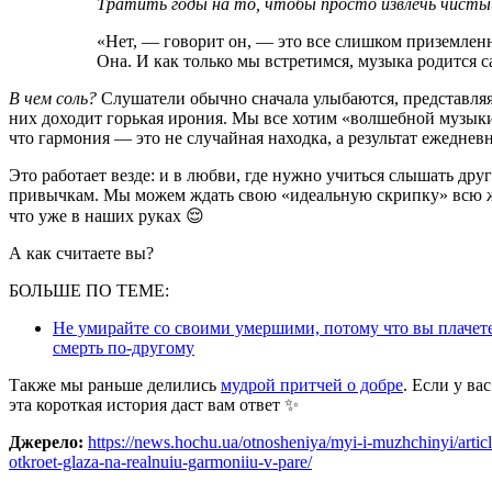
Тратить годы на то, чтобы просто извлечь чистый
«Нет, — говорит он, — это все слишком приземлен
Она. И как только мы встретимся, музыка родится с
В чем соль?
Слушатели обычно сначала улыбаются, представляя 
них доходит горькая ирония. Мы все хотим «волшебной музыки
что гармония — это не случайная находка, а результат ежедне
Это работает везде: и в любви, где нужно учиться слышать друг
привычкам. Мы можем ждать свою «идеальную скрипку» всю жиз
что уже в наших руках 😌
А как считаете вы?
БОЛЬШЕ ПО ТЕМЕ:
Не умирайте со своими умершими, потому что вы плачете 
смерть по-другому
Также мы раньше делились
мудрой притчей о добре
. Если у ва
эта короткая история даст вам ответ ✨
Джерело:
https://news.hochu.ua/otnosheniya/myi-i-muzhchinyi/artic
otkroet-glaza-na-realnuiu-garmoniiu-v-pare/