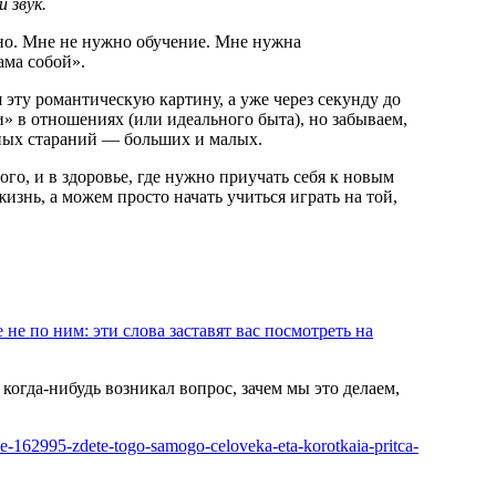
 звук.
но. Мне не нужно обучение. Мне нужна
ама собой».
эту романтическую картину, а уже через секунду до
» в отношениях (или идеального быта), но забываем,
вных стараний — больших и малых.
ого, и в здоровье, где нужно приучать себя к новым
нь, а можем просто начать учиться играть на той,
не по ним: эти слова заставят вас посмотреть на
с когда-нибудь возникал вопрос, зачем мы это делаем,
le-162995-zdete-togo-samogo-celoveka-eta-korotkaia-pritca-