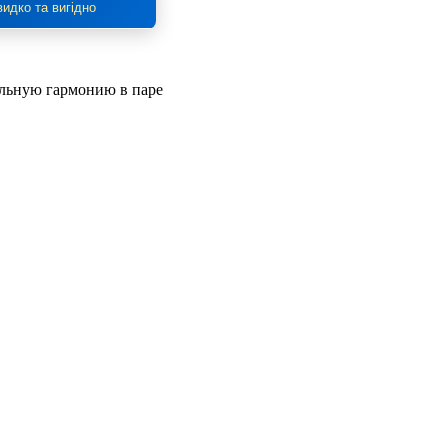
идко та вигідно
альную гармонию в паре