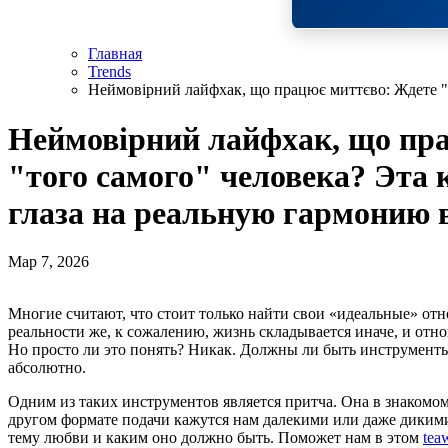
Главная
Trends
Неймовірний лайфхак, що працює миттєво: Ждете "т
Неймовірний лайфхак, що пр
"того самого" человека? Эта 
глаза на реальную гармонию 
Мар 7, 2026
Многие считают, что стоит только найти свои «идеальные» отношения, как все проблемы решатся сами собой. В
реальности же, к сожалению, жизнь складывается иначе, и отн
Но просто ли это понять? Никак. Должны ли быть инструменты,
абсолютно.
Одним из таких инструментов является притча. Она в знакомом
другом формате подачи кажутся нам далекими или даже диким
тему любви и каким оно должно быть. Поможет нам в этом
tea