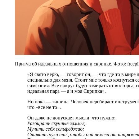
Притча об идеальных отношениях и скрипке. Фото: freepi
«Я свято верю, — говорит он, — что где-то в мире лежит Та Самая Скрипка, созданная
специально для меня. Стоит мне только коснуться ее
симфония. Все вокруг будут замирать от восторга, г
идеальная пара — я и моя Скрипка».
Но пока — тишина. Человек перебирает инструменты
что «все не то».
Он даже не допускает мысли, что нужно:
Разбирать скучные гаммы;
Мучить себя сольфеджио;
Ставить руки так, чтобы они немели от напряжен