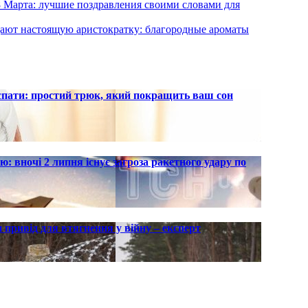
 8 Марта: лучшие поздравления своими словами для
выдают настоящую аристократку: благородные ароматы
 спати: простий трюк, який покращить ваш сон
ю: вночі 2 липня існує загроза ракетного удару по
 привід для втягнення у війну – експерт