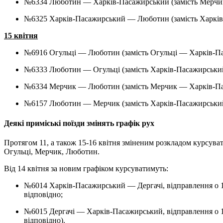
№6334 Люботин — Харків-Пасажирський (замість Мерч
№6325 Харків-Пасажирський — Люботин (замість Харк
15 квітня
№6916 Огульці — Люботин (замість Огульці — Харків-П
№6333 Люботин — Огульці (замість Харків-Пасажирськи
№6334 Мерчик — Люботин (замість Мерчик — Харків-П
№6157 Люботин — Мерчик (замість Харків-Пасажирськ
Деякі приміські поїзди змінять графік рух
Протягом 11, а також 15-16 квітня зміненим розкладом курсува
Огульці, Мерчик, Люботин.
Від 14 квітня за новим графіком курсуватимуть:
№6014 Харків-Пасажирський — Дергачі, відправлення о 19:06, прибуття о 19:33 (замість 19:31 та 19:58
відповідно;
№6015 Дергачі — Харків-Пасажирський, відправлення о 19:45, прибуття о 20:15 (замість 20:10 та 20:40
відповідно).