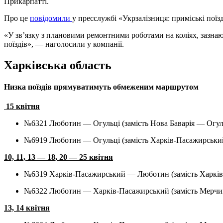
Прикарпатті.
Про це
повідомили
у пресслужбі «Укрзалізниця: приміські поїз
«У зв’язку з плановими ремонтними роботами на коліях, зазна
поїздів», — наголосили у компанії.
Харківська область
Низка поїздів прямуватимуть обмеженим маршрутом
15 квітня
№6321 Люботин — Огульці (замість Нова Баварія — Огул
№6919 Люботин — Огульці (замість Харків-Пасажирськи
10, 11, 13 — 18, 20 — 25 квітня
№6319 Харків-Пасажирський — Люботин (замість Харк
№6322 Люботин — Харків-Пасажирський (замість Мерч
13, 14 квітня