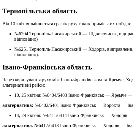
Тернопільська область
Від 10 квітня змінюється графік руху таких приміських поїздів:
№6204 Тернопіль-Пасажирський — Підволочиськ, відправлення о 09:20, прибуття о 10:38 (замість 08:52 та 10:10
відповідно)
№6251 Тернопіль-Пасажирський — Ходорів, відправлення о 08:56, прибуття о 13:31 (замість 09:02 та 13:37
відповідно).
Івано-Франківська область
Через коригування руху між Івано-Франківськом та Яремче, Хо
альтернативні рейси:
10, 25 квітня: №6404/6403 Івано-Франківськ — Яремче —
альтернатива:
№6402/6401 Івано-Франківськ — Ворохта — Ів
14, 29 квітня: №6411/6414 Івано-Франківськ — Ходорів 
альтернатива
: №6417/6418 Івано-Франківськ — Ходорів — Ів