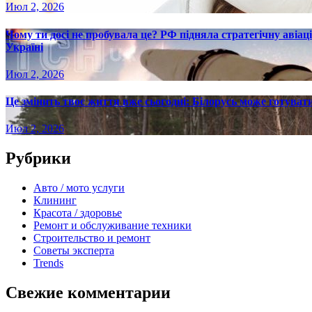
Июл 2, 2026
Чому ти досі не пробувала це? РФ підняла стратегічну авіаці
Україні
Июл 2, 2026
Це змінить твоє життя вже сьогодні: Білорусь може готувати
Июл 2, 2026
Рубрики
Авто / мото услуги
Клининг
Красота / здоровье
Ремонт и обслуживание техники
Строительство и ремонт
Советы эксперта
Trends
Свежие комментарии