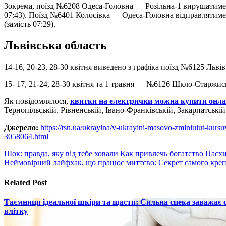
Зокрема, поїзд №6208 Одеса-Головна — Розільна-1 вирушатиме о 
07:43). Поїзд №6401 Колосівка — Одеса-Головна відправлятиметь
(замість 07:29).
Львівська область
14-16, 20-23, 28-30 квітня виведено з графіка поїзд №6125 Ль
15- 17, 21-24, 28-30 квітня та 1 травня — №6126 Шкло-Старжис
Як повідомлялося,
квитки на електрички можна купити онла
Тернопільській, Рівненській, Івано-Франківській, Закарпатській
Джерело:
https://tsn.ua/ukrayina/v-ukrayini-masovo-zminiuiut-kurs
3058064.html
Навигация
Шок: правда, яку від тебе ховали Как привлечь богатство Пасх
Неймовірний лайфхак, що працює миттєво: Секрет самого креп
по
записям
Related Post
Таємниця ідеальної шкіри та щастя: Сильна спека заважає
влітку