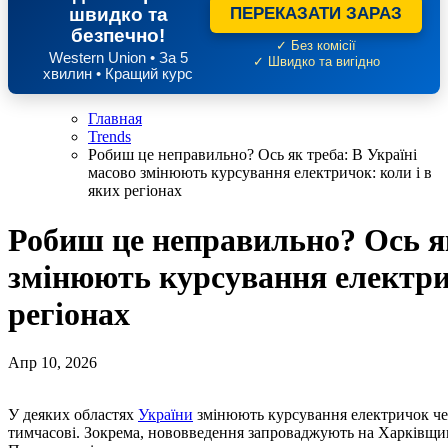
швидко та
ПЕРЕКАЗАТИ ЗАРАЗ
безпечно!
✓ Без комісії
Western Union • За 5
✓ Швидко та вигідно
хвилин • Кращий курс
Главная
Trends
Робиш це неправильно? Ось як треба: В Україні
масово змінюють курсування електричок: коли і в
яких регіонах
Робиш це неправильно? Ось як
змінюють курсування електрич
регіонах
Апр 10, 2026
У деяких областях
України
змінюють курсування електричок чер
тимчасові. Зокрема, нововведення запроваджують на Харківщин