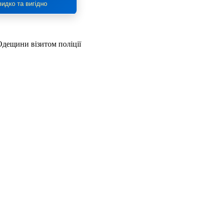
идко та вигідно
Одещини візитом поліції