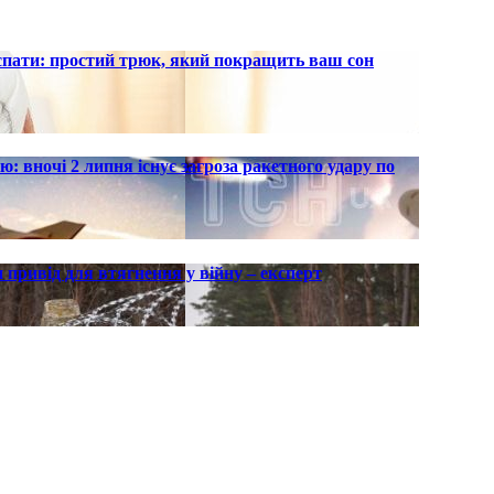
 спати: простий трюк, який покращить ваш сон
ю: вночі 2 липня існує загроза ракетного удару по
 привід для втягнення у війну – експерт