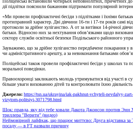
Поліцейські встановили чотирьох неповнолітніх, причетних до
дії підлітки пояснили бажанням підтримати популярний інтерне
«Ми провели профілактичні бесіди з підлітками і їхніми батьками
протиправний характер. Дві дівчини 16-ти і 17-ти років самі в
протоколи за дрібне хуліганство. А от за витівки 14-річної дівч
батьки. Відносно них за нехтування обов’язками щодо вихован
сектору служби освітньої безпеки Подільського районного упра
Зауважимо, що за дрібне хуліганство передбачене покарання у 
чи адміністративного арешту, а за невиконання батьками обов’
Поліцейські також провели профілактичні бесіди у школах та 
моральної поведінки.
Правоохоронці закликають молодь утримуватися від участі в су
більше уваги вихованню дітей та контролювати їхню діяльність
Джерело:
https://tsn.ua/ukrayina/iak-pakhnut-vchyteli-nevdalyy-zar
vizytom-politsiyi-3071798.html
Навигация
Шок: правда, яку від тебе ховали Дакота Джонсон против Энн
триллера "Верити" (видео)
по
Неймовірний лайфхак, що працює миттєво: Друга відставка за
записям
посаду — в FT назвали причину