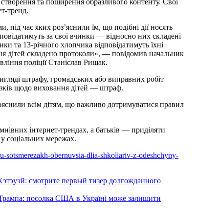
 створення та поширення образливого контенту. Свої
т-тренд.
, під час яких роз’яснили їм, що подібні дії носять
ідповідатимуть за свої вчинки — відносно них складені
инки та 13-річного хлопчика відповідатимуть їхні
ня дітей складено протоколи», — повідомив начальник
вління поліції Станіслав Рищак.
вигляді штрафу, громадських або виправних робіт
язків щодо виховання дітей — штраф.
пояснили всім дітям, що важливо дотримуватися правил
мнівних інтернет-трендах, а батьків — приділяти
 у соціальних мережах.
t-u-sotsmerezakh-obernuvsia-dlia-shkoliariv-z-odeshchyny-
 Хэтэуэй: смотрите первый тизер долгожданного
 Трампа: посолка США в Україні може залишити