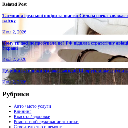
Related Post
Таємниця ідеальної шкіри та щастя: Сильна спека заважає
влітку
Июл 2, 2026
Чому ти досі не пробувала це? РФ підняла стратегічну авіаці
Україні
Июл 2, 2026
Це змінить твоє життя вже сьогодні: Білорусь може готувати
Июл 2, 2026
Рубрики
Авто / мото услуги
Клининг
Красота / здоровье
Ремонт и обслуживание техники
Строительство и ремонт