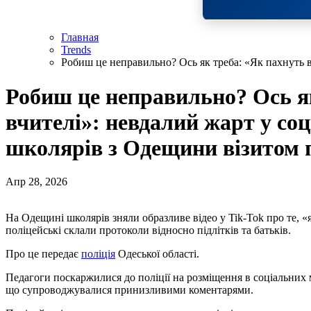
Главная
Trends
Робиш це неправильно? Ось як треба: «Як пахнуть в
Робиш це неправильно? Ось я
вчителі»: невдалий жарт у со
школярів з Одещини візитом п
Апр 28, 2026
На Одещині школярів зняли образливе відео у Tik-Tok про те, «як пахнуть їхні шкільні вчителі». За таку витівку
поліцейські склали протоколи відносно підлітків та батьків.
Про це передає
поліція
Одеської області.
Педагоги поскаржилися до поліції на розміщення в соціальних 
що супроводжувалися принизливими коментарями.