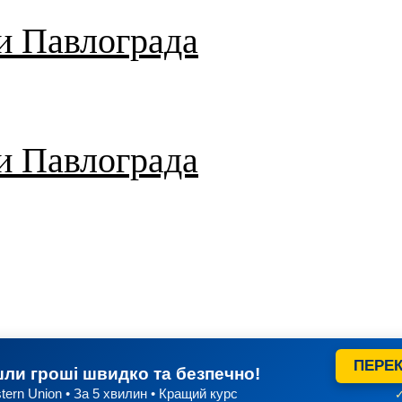
и Павлограда
и Павлограда
ПЕРЕК
ли гроші швидко та безпечно!
tern Union • За 5 хвилин • Кращий курс
✓