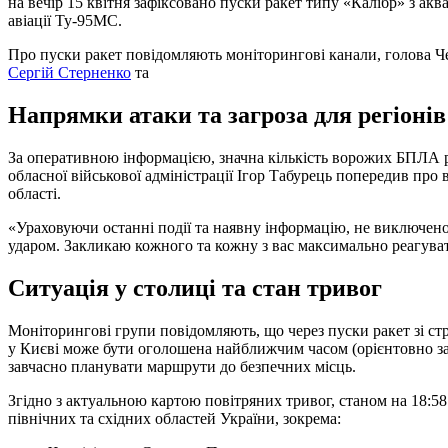
на вечір 15 квітня зафіксовано пуски ракет типу «Калібр» з аква
авіації Ту-95МС.
Про пуски ракет повідомляють моніторингові канали, голова 
Сергій Стерненко
та
Напрямки атаки та загроза для регіонів
За оперативною інформацією, значна кількість ворожих БПЛА ру
обласної військової адміністрації Ігор Табурець попередив про 
області.
«Ураховуючи останні події та наявну інформацію, не виключен
ударом. Закликаю кожного та кожну з вас максимально реагува
Ситуація у столиці та стан тривог
Моніторингові групи повідомляють, що через пуски ракет зі ст
у Києві може бути оголошена найближчим часом (орієнтовно з
завчасно планувати маршрути до безпечних місць.
Згідно з актуальною картою повітряних тривог, станом на 18:5
північних та східних областей України, зокрема: