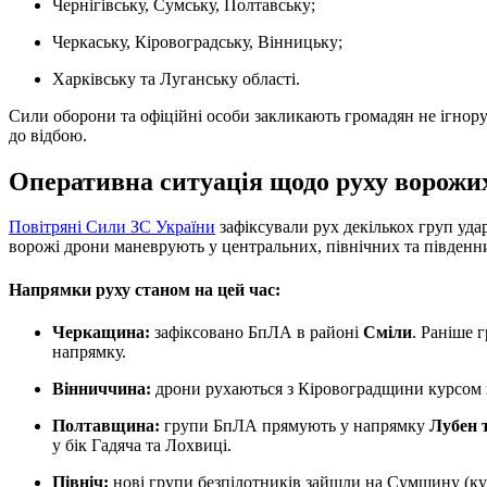
Чернігівську, Сумську, Полтавську;
Черкаську, Кіровоградську, Вінницьку;
Харківську та Луганську області.
Сили оборони та офіційні особи закликають громадян не ігнору
до відбою.
Оперативна ситуація щодо руху ворож
Повітряні Сили ЗС України
зафіксували рух декількох груп удар
ворожі дрони маневрують у центральних, північних та південн
Напрямки руху станом на цей час:
Черкащина:
зафіксовано БпЛА в районі
Сміли
. Раніше 
напрямку.
Вінниччина:
дрони рухаються з Кіровоградщини курсом
Полтавщина:
групи БпЛА прямують у напрямку
Лубен 
у бік Гадяча та Лохвиці.
Північ:
нові групи безпілотників зайшли на Сумщину (кур