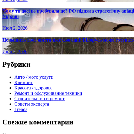
Чому ти досі не пробувала це? РФ підняла стратегічну авіаці
Україні
Июл 2, 2026
Це змінить твоє життя вже сьогодні: Білорусь може готувати
Июл 2, 2026
Рубрики
Авто / мото услуги
Клининг
Красота / здоровье
Ремонт и обслуживание техники
Строительство и ремонт
Советы эксперта
Trends
Свежие комментарии