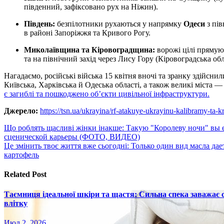
південний, зафіксовано рух на Ніжин).
Південь:
безпілотники рухаються у напрямку
Одеси
з пів
в районі Запоріжжя та Кривого Рогу.
Миколаївщина та Кіровоградщина:
ворожі цілі прямую
та на північний захід через Лису Гору (Кіровоградська обл
Нагадаємо, російські війська 15 квітня вночі та зранку здійснил
Київська, Харківська й Одеська області, а також великі міста 
є загиблі та пошкоджено об’єкти цивільної інфраструктури.
Джерело:
https://tsn.ua/ukrayina/rf-atakuye-ukrayinu-kalibramy-t
Навигация
Що роблять щасливі жінки інакше: Такую "Королеву ночи" вы е
сценической карьеры (ФОТО, ВИДЕО)
по
Це змінить твоє життя вже сьогодні: Только один вид масла да
записям
картофель
Related Post
Таємниця ідеальної шкіри та щастя: Сильна спека заважає
влітку
Июл 2, 2026