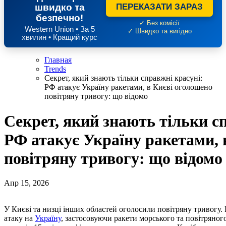
швидко та
ПЕРЕКАЗАТИ ЗАРАЗ
безпечно!
✓ Без комісії
Western Union • За 5
✓ Швидко та вигідно
хвилин • Кращий курс
Главная
Trends
Секрет, який знають тільки справжні красуні:
РФ атакує Україну ракетами, в Києві оголошено
повітряну тривогу: що відомо
Секрет, який знають тільки с
РФ атакує Україну ракетами, 
повітряну тривогу: що відомо
Апр 15, 2026
У Києві та низці інших областей оголосили повітряну тривогу. Російські війська розпочали масштабну повітряну
атаку на
Україну
, застосовуючи ракети морського та повітряног