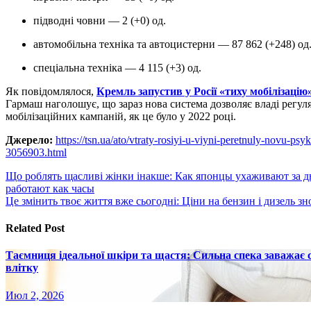
підводні човни — 2 (+0) од.
автомобільна техніка та автоцистерни — 87 862 (+248) од
спеціальна техніка — 4 115 (+3) од.
Як повідомлялося,
Кремль запустив у Росії «тиху мобілізацію
Гармаш наголошує, що зараз нова система дозволяє владі регул
мобілізаційних кампаній, як це було у 2022 році.
Джерело:
https://tsn.ua/ato/vtraty-rosiyi-u-viyni-peretnuly-novu-
3056903.html
Навигация
Що роблять щасливі жінки інакше: Как японцы ухаживают за 
работают как часы
по
Це змінить твоє життя вже сьогодні: Ціни на бензин і дизель з
записям
Related Post
Таємниця ідеальної шкіри та щастя: Сильна спека заважає
влітку
Июл 2, 2026