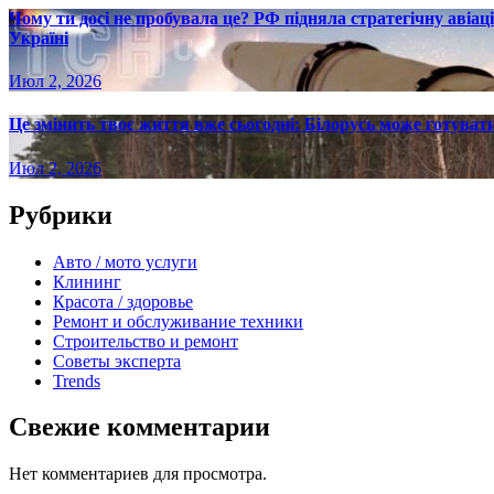
Чому ти досі не пробувала це? РФ підняла стратегічну авіаці
Україні
Июл 2, 2026
Це змінить твоє життя вже сьогодні: Білорусь може готувати
Июл 2, 2026
Рубрики
Авто / мото услуги
Клининг
Красота / здоровье
Ремонт и обслуживание техники
Строительство и ремонт
Советы эксперта
Trends
Свежие комментарии
Нет комментариев для просмотра.