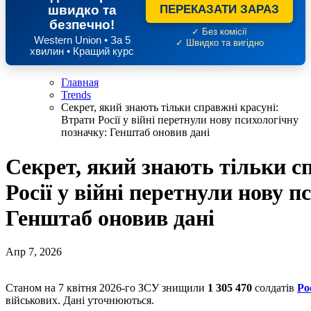
швидко та
ПЕРЕКАЗАТИ ЗАРАЗ
безпечно!
✓ Без комісії
Western Union • За 5
✓ Швидко та вигідно
хвилин • Кращий курс
Главная
Trends
Секрет, який знають тільки справжні красуні:
Втрати Росії у війні перетнули нову психологічну
позначку: Генштаб оновив дані
Секрет, який знають тільки с
Росії у війні перетнули нову 
Генштаб оновив дані
Апр 7, 2026
Станом на 7 квітня 2026-го ЗСУ знищили
1 305 470
солдатів
Ро
військових. Дані уточнюються.