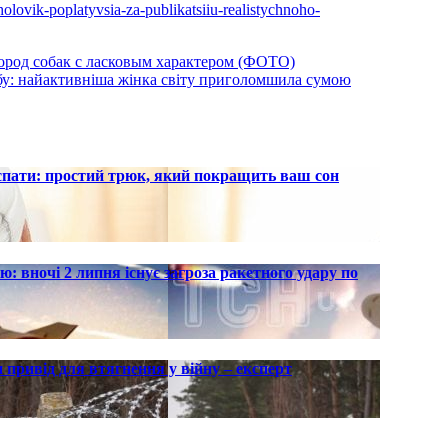
cholovik-poplatyvsia-za-publikatsiiu-realistychnoho-
ород собак с ласковым характером (ФОТО)
обу: найактивніша жінка світу приголомшила сумою
 спати: простий трюк, який покращить ваш сон
ю: вночі 2 липня існує загроза ракетного удару по
 привід для втягнення у війну – експерт