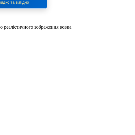
идко та вигідно
ію реалістичного зображення вовка