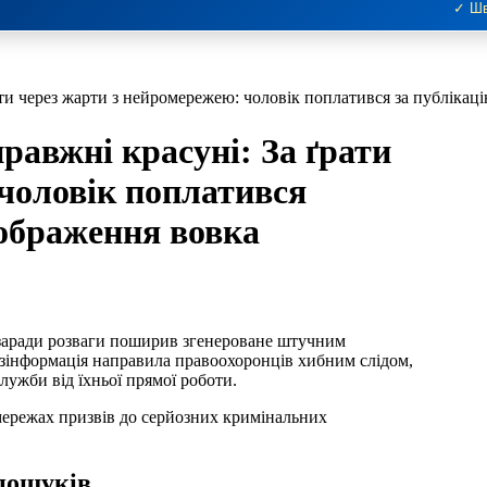
✓ Шв
рати через жарти з нейромережею: чоловік поплатився за публікац
равжні красуні: За ґрати
чоловік поплатився
зображення вовка
езінформація направила правоохоронців хибним слідом,
лужби від їхньої прямої роботи.
мережах призвів до серйозних кримінальних
пошуків