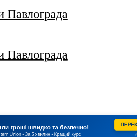
и Павлограда
и Павлограда
ПЕРЕК
ли гроші швидко та безпечно!
tern Union • За 5 хвилин • Кращий курс
✓