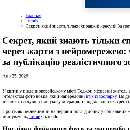
Главная
Trends
Секрет, який знають тільки справжні красуні: За ґ
Секрет, який знають тільки сп
через жарти з нейромережею: 
за публікацію реалістичного 
Апр 25, 2026
У квітні у південнокорейському місті Теджон місцевий житель заради розваги поширив згенероване штучним
інтелектом фото вовка, який напередодні
втік із зоопарку
. Ця д
значно затягнувши пошукову операцію та відволікши екстрені с
Про те, як безневинний на перший погляд допис у соціальних 
звинувачень,
пише
Gizmodo.
Наслідки фейкового фото та масштаби 