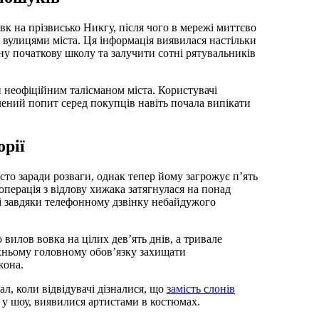
вовк на прізвисько Никгу, після чого в мережі миттєво
є вулицями міста. Ця інформація виявилася настільки
у початкову школу та залучити сотні рятувальників
и неофіційним талісманом міста. Користувачі
лений попит серед покупців навіть почала випікати
орії
сто заради розваги, однак тепер йому загрожує п’ять
ї операція з відлову хижака затягнулася на понад
і завдяки телефонному дзвінку небайдужого
илов вовка на цілих дев’ять днів, а тривале
їхньому головному обов’язку захищати
жона.
л, коли відвідувачі дізналися, що
замість слонів
ь у шоу, виявилися артистами в костюмах.