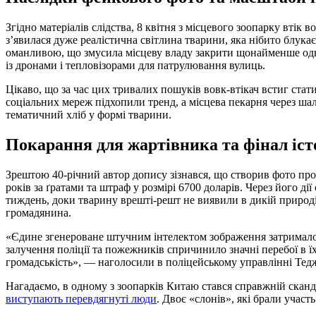
Згідно матеріалів слідства, 8 квітня з місцевого зоопарку втік 
з’явилася дуже реалістична світлина тварини, яка нібито блука
оманливою, що змусила місцеву владу закрити щонайменше одн
із дронами і тепловізорами для патрулювання вулиць.
Цікаво, що за час цих тривалих пошуків вовк-втікач встиг стат
соціальних мереж підхопили тренд, а місцева пекарня через ша
тематичний хліб у формі тварини.
Покарання для жартівника та фінал іст
Зрештою 40-річний автор допису зізнався, що створив фото про
років за ґратами та штраф у розмірі 6700 доларів. Через його ді
тиждень, доки тварину врешті-решт не виявили в дикій природ
громадянина.
«Єдине згенероване штучним інтелектом зображення затримало в
залучення поліції та пожежників спричинило значні перебої в 
громадськість», — наголосили в поліцейському управлінні Тед
Нагадаємо, в одному з зоопарків Китаю стався справжній сканда
виступають перевдягнуті люди
. Двоє «слонів», які брали участ