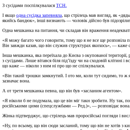
З сусідами поспілкувалася
ТСН.
І якщо
одна сусідка запевняла
, що стрілець мав вигляд, як «дяд
якийсь бандюк», інші визнають — чоловік дійсно був підозріли
Одна мешканка на питання, чи складав він враження неадекватн
«Я можу багато чого говорити, тому що я не все ще розповіла п
Він завжди казав, що він служив структурах якихось», — каже с
Інша мешканка, яка переїхала до Києва з окупованої території, 
з сусідами. Лише вітався біля під’їзду чи на сходовій клітині і в
що каже — ніколи з ним ні про що не спілкувалася.
«Він такий трошки замкнутий. І ото ми, коли тут сидимо, то ж 
зазначає вона.
А от третя мешканка певна, що він був «засланим агентом».
«Я ніколи б не подумала, що це він міг такн зробити. Ну так, по
російськими цими (спецслужбами — Ред.)», — розповідає вона
Жінка підтверджує, що стрілець мав проросійські погляди і вис
«Ну, по всьому, що він сюди засланий, тому що він не хотів з ким