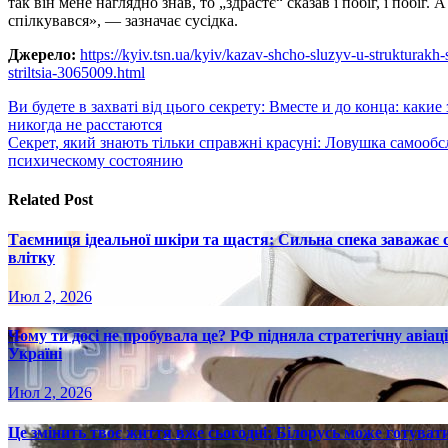
так він мене наглядно знав, то „здрастє“ сказав і побіг, і побіг. 
спілкувався», — зазначає сусідка.
Джерело:
https://kyiv.tsn.ua/kyiv/kazav-shcho-sluzyv-u-strukturakh
striltsia-3065009.html
Навигация
Ви будете в захваті від цього секрету: Вместе и до конца: как
никогда не расстаются
по
Секрет, який знають тільки справжні красуні: Ловушка самооб
записям
психическому состоянию
Related Post
Таємниця ідеальної шкіри та щастя: Сильна спека заважає
влітку
Июл 2, 2026
Чому ти досі не пробувала це? РФ підняла стратегічну авіаці
Україні
Июл 2, 2026
Це змінить твоє життя вже сьогодні: Білорусь може готувати