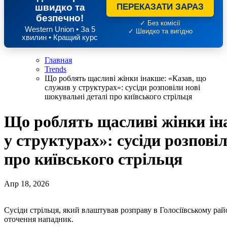
швидко та
ПЕРЕКАЗАТИ ЗАРАЗ
безпечно!
✓ Без комісії
Western Union • За 5
✓ Швидко та вигідно
хвилин • Кращий курс
Главная
Trends
Що роблять щасливі жінки інакше: «Казав, що
служив у структурах»: сусіди розповіли нові
шокувальні деталі про київського стрільця
Що роблять щасливі жінки ін
у структурах»: сусіди розпові
про київського стрільця
Апр 18, 2026
Сусіди стрільця, який влаштував розправу в Голосіївському ра
оточення нападник.