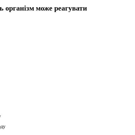
ь організм може реагувати
у
оду