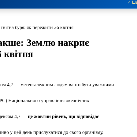
✓ Шв
нітна буря: як пережити 26 квітня
акше: Землю накриє
6 квітня
ксом 4,7 — метеозалежним людям варто бути уважними
PC) Національного управління океанічних
ндексом 4,7 —
це жовтий рівень, що відповідає
иво у цей день прислухатися до свого організму.