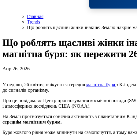
Главная
Trends
Що роблять щасливі жінки інакше: Землю накриє маг
Що роблять щасливі жінки ін
магнітна буря: як пережити 2
Апр 26, 2026
У неділю, 26 квітня, очікується середня
магнітна буря
з К-інде
до сигналів організму.
Про це повідомляє Центр прогнозування космічної погоди (SW
і атмосферних досліджень США (NOAA).
На Землі прогнозується сонячна активність з планетарним К-і
середнім магнітним бурям.
Буря жовтого рівня може вплинути на самопочуття, а тому важл