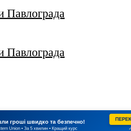
и Павлограда
и Павлограда
ПЕРЕК
ли гроші швидко та безпечно!
tern Union • За 5 хвилин • Кращий курс
✓