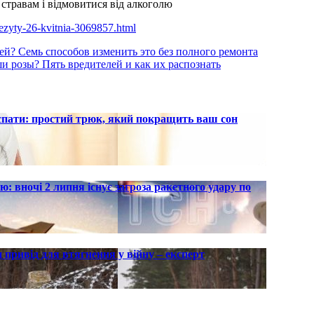
стравам і відмовитися від алкоголю
erezyty-26-kvitnia-3069857.html
вшей? Семь способов изменить это без полного ремонта
ши розы? Пять вредителей и как их распознать
 спати: простий трюк, який покращить ваш сон
ю: вночі 2 липня існує загроза ракетного удару по
 привід для втягнення у війну – експерт