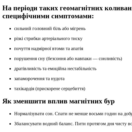
На періоди таких геомагнітних коливан
специфічними симптомами:
сильний головний біль або мігрень
різкі стрибки артеріального тиску
почуття надмірної втоми та апатія
порушення сну (безсоння або навпаки — сонливість)
дратівливість та емоційна нестабільність
запаморочення та нудота
тахікардія (прискорене серцебиття)
Як зменшити вплив магнітних бур
Нормалізувати сон. Спати не менше восьми годин на доб
Збалансувати водний баланс. Пити протягом дня чисту в