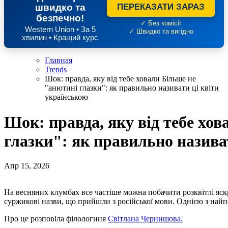
швидко та
ПЕРЕКАЗАТИ ЗАРАЗ
безпечно!
✓ Без комісії
Western Union • За 5
✓ Швидко та вигідно
хвилин • Кращий курс
Главная
Trends
Шок: правда, яку від тебе ховали Більше не
"анютині глазки": як правильно називати ці квіти
українською
Шок: правда, яку від тебе хо
глазки": як правильно назива
Апр 15, 2026
На весняних клумбах все частіше можна побачити розквітлі яск
суржикові назви, що прийшли з російської мови. Однією з най
Про це розповіла філологиня
Світлана Чернишова.