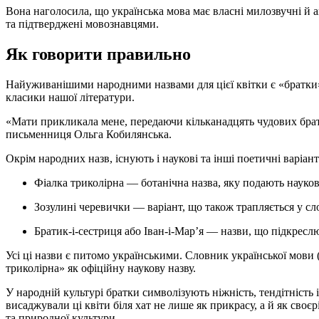
Вона наголосила, що українська мова має власні милозвучні й а
та підтверджені мовознавцями.
Як говорити правильно
Найуживанішими народними назвами для цієї квітки є «братки
класики нашої літератури.
«Мати прикликала мене, передаючи кільканадцять чудових брат
письменниця Ольга Кобилянська.
Окрім народних назв, існують і наукові та інші поетичні варіант
Фіалка триколірна — ботанічна назва, яку подають науков
Зозулині черевички — варіант, що також трапляється у сл
Братик-і-сестриця або Іван-і-Мар’я — назви, що підкресл
Усі ці назви є питомо українськими. Словник української мови
триколірна» як офіційну наукову назву.
У народній культурі братки символізують ніжність, тендітність 
висаджували ці квіти біля хат не лише як прикрасу, а й як своє
та природної культури.