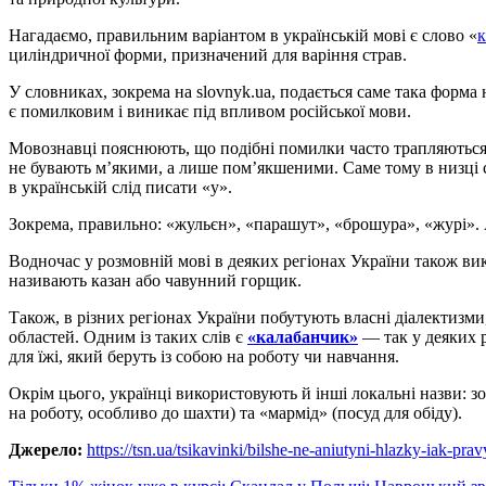
Нагадаємо, правильним варіантом в українській мові є слово «
к
циліндричної форми, призначений для варіння страв.
У словниках, зокрема на slovnyk.ua, подається саме така форма
є помилковим і виникає під впливом російської мови.
Мовознавці пояснюють, що подібні помилки часто трапляються 
не бувають м’якими, а лише пом’якшеними. Саме тому в низці сл
в українській слід писати «у».
Зокрема, правильно: «жульєн», «парашут», «брошура», «журі». 
Водночас у розмовній мові в деяких регіонах України також ви
називають казан або чавунний горщик.
Також, в різних регіонах України побутують власні діалектизм
областей. Одним із таких слів є
«калабанчик»
— так у деяких 
для їжі, який беруть із собою на роботу чи навчання.
Окрім цього, українці використовують й інші локальні назви: з
на роботу, особливо до шахти) та «мармід» (посуд для обіду).
Джерело:
https://tsn.ua/tsikavinki/bilshe-ne-aniutyni-hlazky-iak-pr